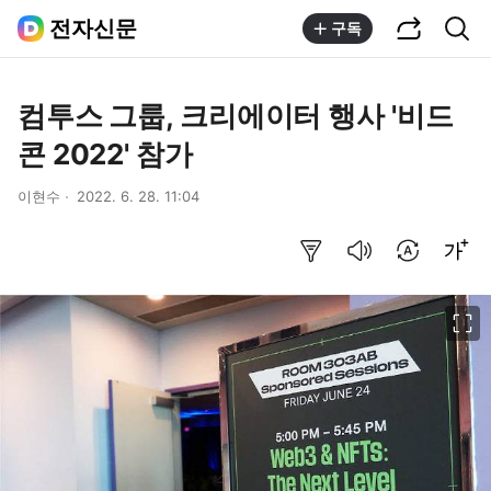
공유하기
통합검색
전자신문
구독
컴투스 그룹, 크리에이터 행사 '비드
콘 2022' 참가
이현수
2022. 6. 28. 11:04
요약보기
음성으로 듣기
번역 설정
글씨크기 조절하기
이미지 크게 보기