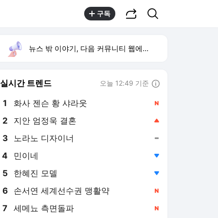
공유하기
검색
구독
뉴스 밖 이야기, 다음 커뮤니티 웹에서 보기
실시간 트렌드
오늘 12:49 기준
툴팁보기
1
화사 젠슨 황 샤라웃
,신규
2
지안 엄정욱 결혼
,상승
3
노라노 디자이너
,유지
4
민이네
,하락
5
한혜진 모델
,하락
6
손서연 세계선수권 맹활약
,신규
7
세메뇨 측면돌파
,신규