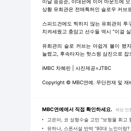
이날 송승준, 이대은에 이어 마운드에 오른
상황 유희관은 전매특허인 슬로우 커브로
스피드건에도 찍히지 않는 유희관의 투구
치켜세웠고 충암고 선수들 역시 "이걸 
유희관의 슬로 커브는 아쉽게 볼이 됐
늘렸고, 후속타자는 헛스윙 삼진으로 잡
iMBC 차혜린 | 사진제공=JTBC
Copyright © MBC연예. 무단전재 및 재
MBC연예에서 직접 확인하세요.
해당 언