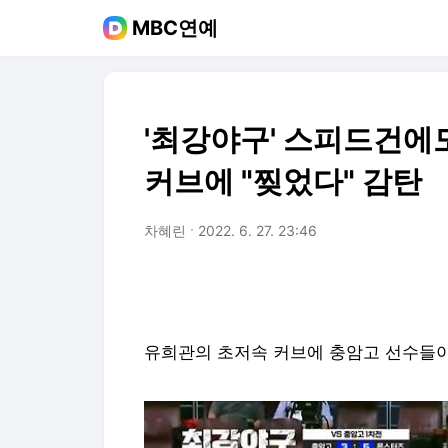
MBC연예
'최강야구' 스피드건에
커브에 "찢었다" 감탄
차혜린
2022. 6. 27. 23:46
유희관의 초저속 커브에 충암고 선수들이