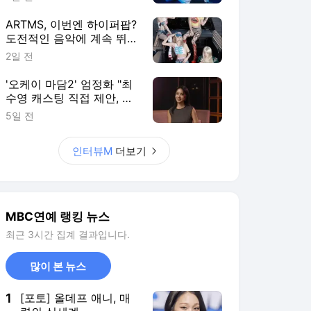
ARTMS, 이번엔 하이퍼팝?
도전적인 음악에 계속 뛰어
드는 이유 [인터뷰M]
2일 전
'오케이 마담2' 엄정화 "최
수영 캐스팅 직접 제안, 후
배들에게 힘이 되는 선배
5일 전
되고 파" [영화人]
인터뷰M
더보기
MBC연예 랭킹 뉴스
최근 3시간 집계 결과입니다.
많이 본 뉴스
1
[포토] 올데프 애니, 매