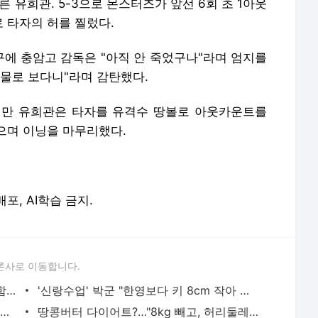
 유희관. 5-3으로 몬스터즈가 앞선 6회 초 1아웃
 타자의 허를 찔렀다.
에 충암고 감독은 "아직 안 죽었구나"라며 엄지를
실물로 보다니"라며 감탄했다.
지만 유희관은 타자를 유격수 땅볼로 아웃카운트를
으며 이닝을 마무리했다.
배포, AI학습 금지.
론사로 이동합니다.
고은아, 코 성형수술 고민 "보형물 휘고 함몰"
'신랑수업' 박군 "한영보다 키 8cm 작아 위축"
유하나, 스폰서설 반박 "80대 노인이랑? 구려" [전문]
땅콩버터 다이어트?…"8kg 빼고, 허리둘레 16cm 줄어"(몸신)