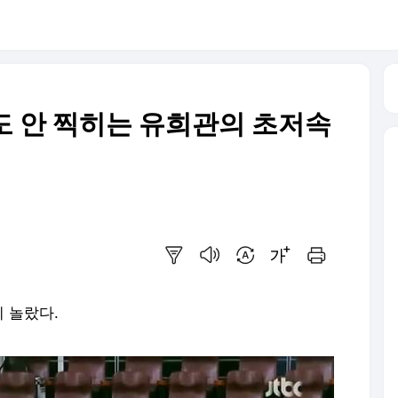
도 안 찍히는 유희관의 초저속
요약보기
음성으로 듣기
번역 설정
글씨크기 조절하기
인쇄하기
 놀랐다.