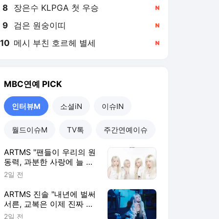
8
장은수 KLPGA 첫 우승
,신규
9
검은 원숭이띠
,신규
10
메시 부친 호르헤 별세
,신규
MBC연예
PICK
인터뷰M
소셜iN
이슈IN
월드이슈M
TV톡
주간연예이슈
ARTMS "팬들이 우리의 원
동력, 과분한 사랑에 늘 감
사" [인터뷰M]
2일 전
ARTMS 진솔 "내년에 벌써
서른, 교복은 이제 진짜 마
지막" [인터뷰M]
2일 전