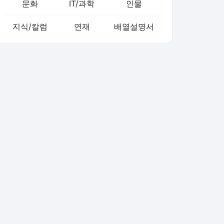
문화
IT/과학
인물
지식/칼럼
연재
배열설명서