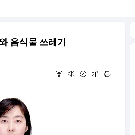
기와 음식물 쓰레기
요약보기
음성으로 듣기
번역 설정
글씨크기 조절하기
인쇄하기