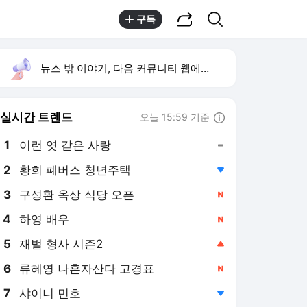
공유하기
검색
구독
뉴스 밖 이야기, 다음 커뮤니티 웹에서 보기
실시간 트렌드
오늘 15:59 기준
툴팁보기
1
이런 엿 같은 사랑
,유지
2
황희 폐버스 청년주택
,하락
3
구성환 옥상 식당 오픈
,신규
4
하영 배우
,신규
5
재벌 형사 시즌2
,상승
6
류혜영 나혼자산다 고경표
,신규
7
샤이니 민호
,하락