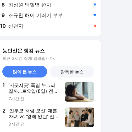
8
최성원 백혈병 완치
,하락
9
조규찬 해이 기러기 부부
,하락
10
신천지
,신규
농민신문 랭킹 뉴스
최근 3시간 집계 결과입니다.
많이 본 뉴스
탐독한 뉴스
1
‘지긋지긋’ 폭염 누그러
질까…토요일(8일) 전국
곳곳 소나기
7시간 전
2
‘친부모 처럼 모신’ 재혼
자녀 vs ‘왕래 없던’ 전혼
자녀…재혼가정 증여·상
9시간 전
속은