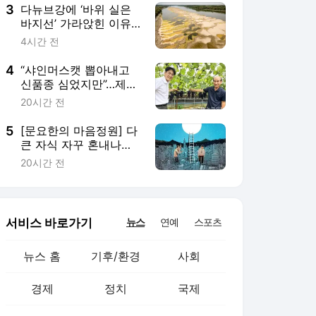
3
다뉴브강에 ‘바위 실은
바지선’ 가라앉힌 이유…
물길 돌려 뭐하려고?
4시간 전
4
“샤인머스캣 뽑아내고
신품종 심었지만”…제철
‘포도’ 가격 약세, 왜?
20시간 전
5
[문요한의 마음정원] 다
큰 자식 자꾸 혼내나
요?…믿는 만큼 믿을 만
20시간 전
한 사람 된다
서비스 바로가기
뉴스
연예
스포츠
뉴스 홈
기후/환경
사회
경제
정치
국제