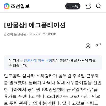
공유하기
통합검색
조선일보
구독
[만물상] 애그플레이션
강경희 논설위원
2022. 6. 27. 03:18
번역 설정
글씨크기 조절하기
이 기사는
언론사에 의해 수정
되어 본문과 댓글 내용이 다를
수 있습니다.
인도양의 섬나라 스리랑카가 공무원 주 4일 근무제
를 발표했다. 달러가 바닥나 외채 채무불이행을 선언
한 나라에서 공무원 100만명한테 금요일마다 유급
휴가를 주겠다고 한다. 스리랑카는 코로나 팬데믹으
로 주력 관광 산업이 붕괴했다. 달러 고갈로 식량도,