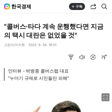
공유하기
통합검색
한국경제
구독
"콜버스·타다 계속 운행했다면 지금
의 택시 대란은 없었을 것"
고은이/이지현
2022. 6. 26. 18:01
요약보기
음성으로 듣기
번역 설정
글씨크기 조절하기
인터뷰 - 박병종 콜버스랩 대표
"누더기 규제로 시민들만 피해"
이미지 크게 보기