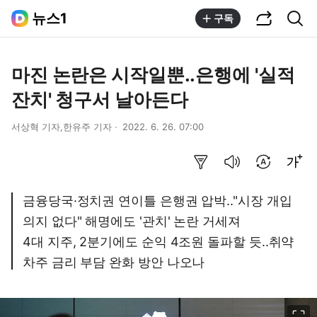
공유하기
통합검색
뉴스1
구독
마진 논란은 시작일뿐..은행에 '실적
잔치' 청구서 날아든다
서상혁 기자,한유주 기자
2022. 6. 26. 07:00
요약보기
음성으로 듣기
번역 설정
글씨크기 조절하기
금융당국·정치권 연이틀 은행권 압박.."시장 개입
의지 없다" 해명에도 '관치' 논란 거세져
4대 지주, 2분기에도 순익 4조원 돌파할 듯..취약
차주 금리 부담 완화 방안 나오나
이미지 크게 보기