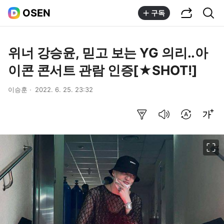
공유하기
통합검색
OSEN
구독
위너 강승윤, 믿고 보는 YG 의리..아
이콘 콘서트 관람 인증[★SHOT!]
이승훈
2022. 6. 25. 23:32
요약보기
음성으로 듣기
번역 설정
글씨크기 조절하기
이미지 크게 보기