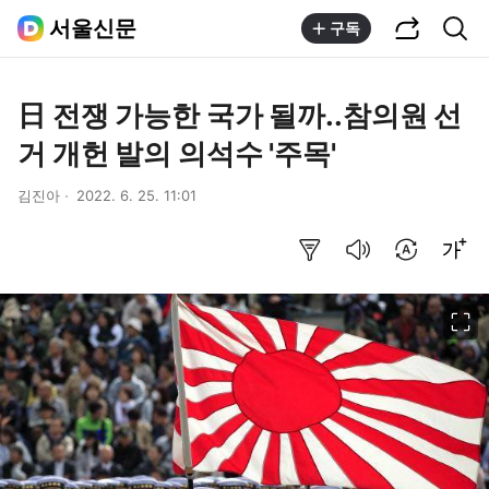
공유하기
통합검색
서울신문
구독
日 전쟁 가능한 국가 될까..참의원 선
거 개헌 발의 의석수 '주목'
김진아
2022. 6. 25. 11:01
요약보기
음성으로 듣기
번역 설정
글씨크기 조절하기
이미지 크게 보기