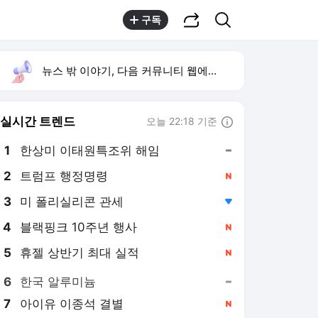
공유하기
검색
구독
뉴스 밖 이야기, 다음 커뮤니티 웹에서 보기
실시간 트렌드
오늘 22:18 기준
툴팁보기
1
한상미 이태원특조위 해임
,유지
2
트럼프 행정명령
,신규
3
미 폴리실리콘 관세
,하락
4
블랙핑크 10주년 행사
,신규
5
휴젤 상반기 최대 실적
,신규
6
한국 알루미늄
,유지
7
아이유 이종석 결별
,신규