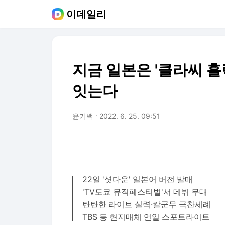
이데일리
지금 일본은 '클라씨 홀
잇는다
윤기백
2022. 6. 25. 09:51
22일 '셧다운' 일본어 버전 발매
'TV도쿄 뮤직페스티벌'서 데뷔 무대
탄탄한 라이브 실력·칼군무 극찬세례
TBS 등 현지매체 연일 스포트라이트