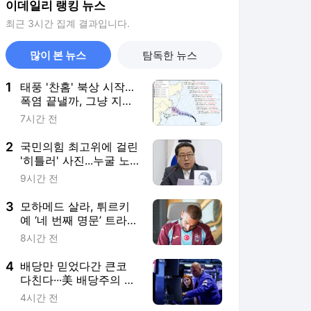
이데일리 랭킹 뉴스
최근 3시간 집계 결과입니다.
많이 본 뉴스
탐독한 뉴스
1
태풍 '찬홈' 북상 시작…
폭염 끝낼까, 그냥 지나
갈까
7시간 전
2
국민의힘 최고위에 걸린
'히틀러' 사진...누굴 노
렸나
9시간 전
3
모하메드 살라, 튀르키
예 ‘네 번째 명문’ 트라브
존스포르행
8시간 전
4
배당만 믿었다간 큰코
다친다···美 배당주의 배
신
4시간 전