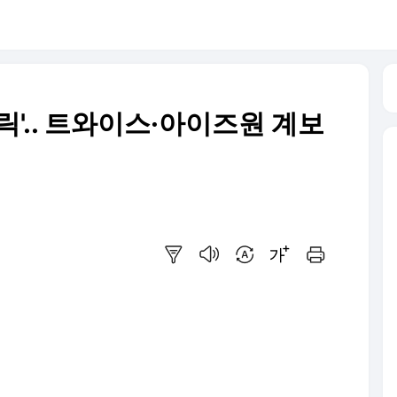
릭'.. 트와이스·아이즈원 계보
요약보기
음성으로 듣기
번역 설정
글씨크기 조절하기
인쇄하기