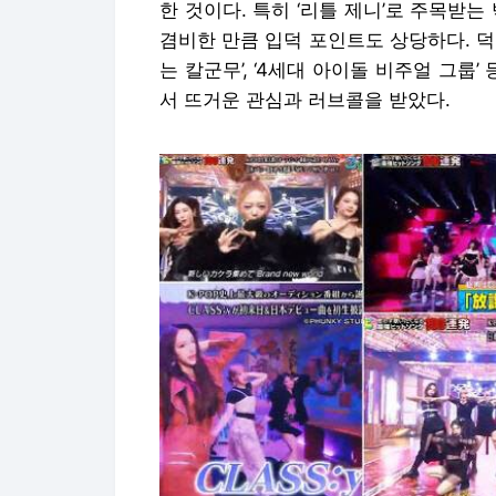
한 것이다. 특히 ‘리틀 제니’로 주목받
겸비한 만큼 입덕 포인트도 상당하다. 덕분
는 칼군무’, ‘4세대 아이돌 비주얼 그
서 뜨거운 관심과 러브콜을 받았다.