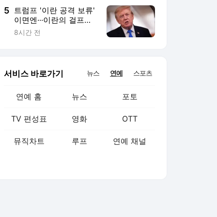
5
트럼프 '이란 공격 보류'
이면엔···이란의 걸프국
협박
8시간 전
서비스 바로가기
뉴스
연예
스포츠
연예 홈
뉴스
포토
TV 편성표
영화
OTT
뮤직차트
루프
연예 채널