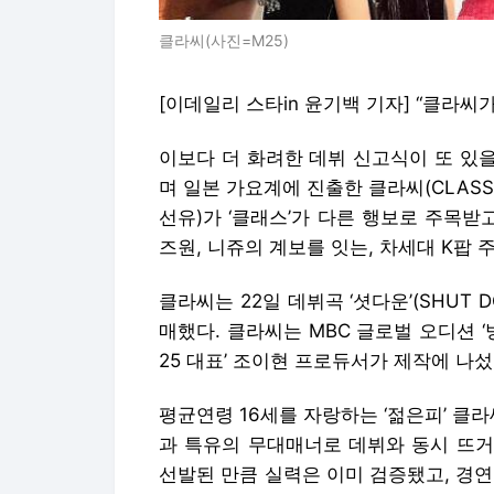
클라씨(사진=M25)
[이데일리 스타in 윤기백 기자] “클라씨
이보다 더 화려한 데뷔 신고식이 또 있
며 일본 가요계에 진출한 클라씨(CLASS
선유)가 ‘클래스’가 다른 행보로 주목받
즈원, 니쥬의 계보를 잇는, 차세대 K팝 
클라씨는 22일 데뷔곡 ‘셧다운’(SHUT
매했다. 클라씨는 MBC 글로벌 오디션 ‘
25 대표’ 조이현 프로듀서가 제작에 나섰
평균연령 16세를 자랑하는 ‘젊은피’ 클
과 특유의 무대매너로 데뷔와 동시 뜨거
선발된 만큼 실력은 이미 검증됐고, 경