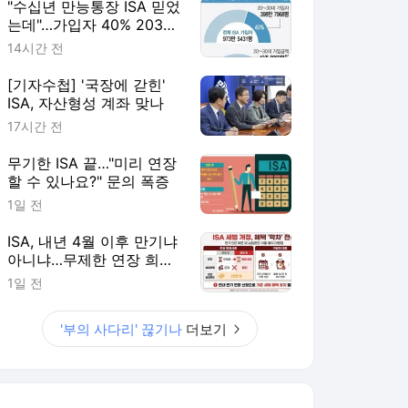
"수십년 만능통장 ISA 믿었
는데"…가입자 40% 2030
'부의 사다리' 끊기나
14시간 전
[기자수첩] '국장에 갇힌'
ISA, 자산형성 계좌 맞나
17시간 전
무기한 ISA 끝…"미리 연장
할 수 있나요?" 문의 폭증
1일 전
ISA, 내년 4월 이후 만기냐
아니냐…무제한 연장 희비
갈려
1일 전
'부의 사다리' 끊기나
더보기