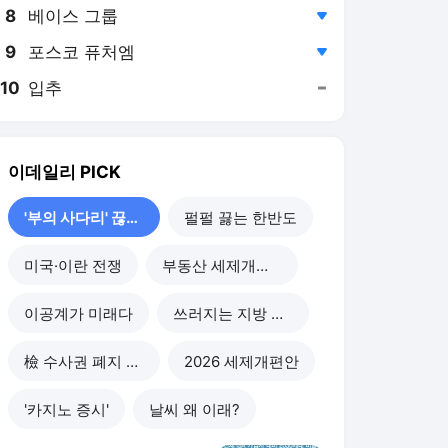
8
베이스 그룹
,하락
9
포스코 퓨처엠
,하락
10
입추
,유지
이데일리
PICK
'부의 사다리' 끊기나
펄펄 끓는 한반도
미국·이란 전쟁
부동산 세제개편 후폭풍
이공계가 미래다
쓰러지는 지방 부동산
檢 수사권 폐지 후폭풍
2026 세제개편안
'카지노 증시'
날씨 왜 이래?