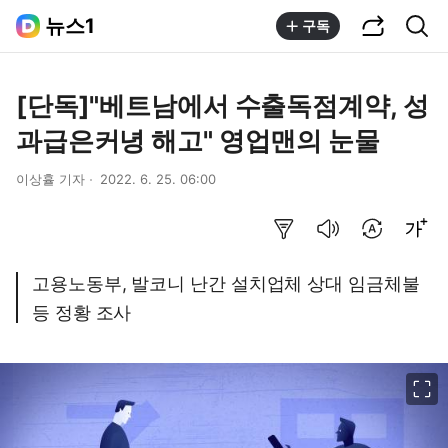
공유하기
통합검색
뉴스1
구독
[단독]"베트남에서 수출독점계약, 성
과급은커녕 해고" 영업맨의 눈물
이상휼 기자
2022. 6. 25. 06:00
요약보기
음성으로 듣기
번역 설정
글씨크기 조절하기
고용노동부, 발코니 난간 설치업체 상대 임금체불
등 정황 조사
이미지 크게 보기