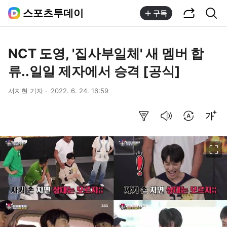
공유하기
통합검색
스포츠투데이
구독
NCT 도영, '집사부일체' 새 멤버 합
류..일일 제자에서 승격 [공식]
서지현 기자
2022. 6. 24. 16:59
요약보기
음성으로 듣기
번역 설정
글씨크기 조절하기
이미지 크게 보기