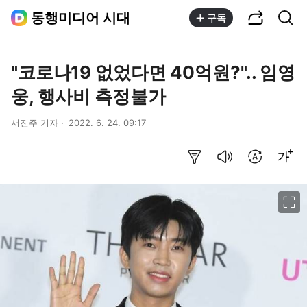
공유하기
통합검색
동행미디어 시대
구독
"코로나19 없었다면 40억원?".. 임영
웅, 행사비 측정불가
서진주 기자
2022. 6. 24. 09:17
요약보기
음성으로 듣기
번역 설정
글씨크기 조절하기
이미지 크게 보기