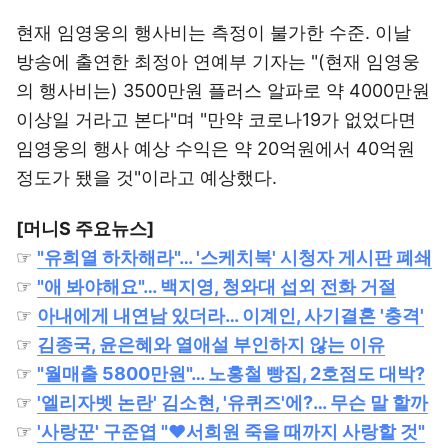
현재 임영웅의 행사비는 측정이 불가한 수준. 이날
방송에 출연한 최정아 연예부 기자는 "(현재 임영웅
의 행사비는) 3500만원 플러스 알파로 약 4000만원
이상일 거라고 본다"며 "만약 코로나19가 없었다면
임영웅의 행사 예상 수익은 약 20억원에서 40억원
정도가 됐을 것"이라고 예상했다.
[머니S 주요뉴스]
☞
"유희열 하차해라"… '스케치북' 시청자 게시판 폐쇄
☞
"애 봐야해요"… 백지영, 청와대 섭외 전화 거절
☞
아내에게 내연남 있더라… 이계인, 사기결혼 '충격'
☞
김종국, 윤은혜와 열애설 부인하지 않는 이유
☞
"월매출 5800만원"… 노홍철 빵집, 2호점도 대박?
☞
'엘리자벳 논란' 김소현, '유퀴즈'에?… 무슨 말 할까
☞
'사랑꾼' 구준엽 "♥서희원 죽을 때까지 사랑할 것"