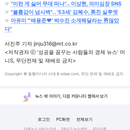
☞
"이런 게 싫어 무대 떠나"… 이상현, 의미심장 SNS
☞
"볼륨감이 넘사벽"… '53세' 김혜수, 美친 실루엣
☞
아유미 "'배용준♥' 박수진 소개해달라는 男많았
다"
서진주 기자 jinju316@mt.co.kr
<저작권자 ⓒ '성공을 꿈꾸는 사람들의 경제 뉴스' 머
니S, 무단전재 및 재배포 금지>
Copyright © 동행미디어 시대 & sidae.com, 무단 전재 및 재배포 금지
뉴스 밖 이야기, 다음 커뮤니티 웹에서 보기
로그인
PC화면
전체보기
다음뉴스 서비스안내
24시간 뉴스센터
공지사항