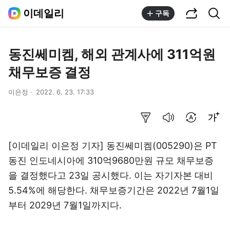
공유하기
통합검색
이데일리
구독
동진쎄미켐, 해외 관계사에 311억원
채무보증 결정
이은정
2022. 6. 23. 17:33
요약보기
음성으로 듣기
번역 설정
글씨크기 조절하기
[이데일리 이은정 기자] 동진쎄미켐(005290)은 PT
동진 인도네시아에 310억9680만원 규모 채무보증
을 결정했다고 23일 공시했다. 이는 자기자본 대비
5.54%에 해당한다. 채무보증기간은 2022년 7월1일
부터 2029년 7월1일까지다.