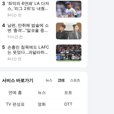
3
‘최악의 6연패’ LA 다저
스, ‘리그 2위’도 내줬다
→‘DS 직행 빨간불’
9시간 전
4
남편, 만취해 밥솥에 소
변 ‘충격’…“알코올 중독
맞다” 당당 (이숙캠)
11시간 전
5
손흥민 침묵에도 LAFC
는 웃었다…과달라하라
와 1-1 뒤 승부차기 승
4시간 전
리, 첫 리그스컵 우승 도
전 ‘순항’
서비스 바로가기
뉴스
연예
스포츠
연예 홈
뉴스
포토
TV 편성표
영화
OTT