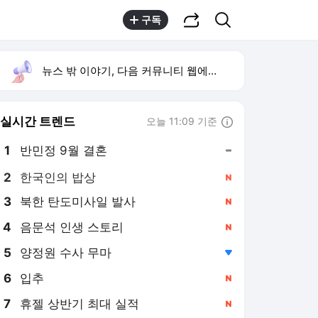
공유하기
검색
구독
뉴스 밖 이야기, 다음 커뮤니티 웹에서 보기
실시간 트렌드
오늘 11:09 기준
툴팁보기
1
반민정 9월 결혼
,유지
2
한국인의 밥상
,신규
3
북한 탄도미사일 발사
,신규
4
음문석 인생 스토리
,신규
5
양정원 수사 무마
,하락
6
입추
,신규
7
휴젤 상반기 최대 실적
,신규