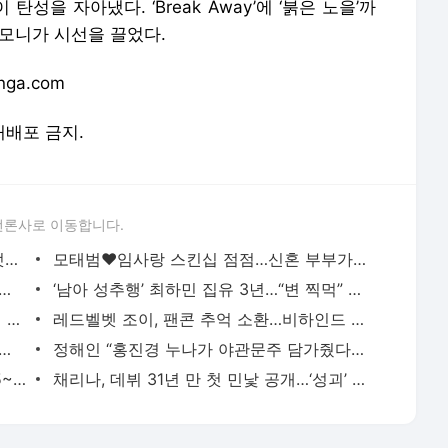
을 자아냈다. ‘Break Away’에 ‘붉은 노을’까
하모니가 시선을 끌었다.
ga.com
 재배포 금지.
언론사로 이동합니다.
장도연 ‘다섯 손가락 정도 된다’ 대체 무엇이? (옥문아)
모태범♥임사랑 스킨십 점점…신혼 부부가 따로 없네 (신랑수업)
들 우경, 방송 보고 진심 어린 사과” 근황 공개(대한외국인)
‘남아 성추행’ 최하민 집유 3년…“변 찍먹” 진술 아직도 충격 [종합]
‘침대 배정권’ 세부 규칙 공개...“상대 동의 없이 침대 이동 X”(에덴)[TV종합]
레드벨벳 조이, 팬콘 추억 소환…비하인드 공개 [DA★]
아내와 2번의 별거 “술버릇 때문에…” (데이앤나잇)
정해인 “홍진경 누나가 야관문주 담가줬다”…송은이 질투 폭발
‘관중까지 쓰러진 야구장 속 폭염’ KBO, 5~6일 전 경기 취소 결정…대책 긴급회의도 연다
채리나, 데뷔 31년 만 첫 민낯 공개…‘성괴’ 악플에 결국 눈물