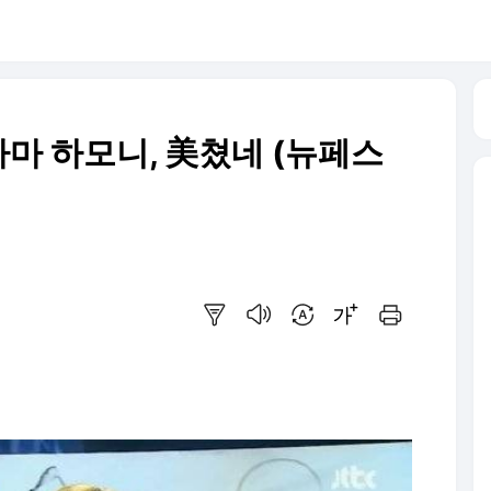
마 하모니, 美쳤네 (뉴페스
요약보기
음성으로 듣기
번역 설정
글씨크기 조절하기
인쇄하기