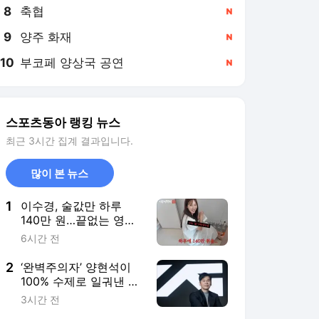
8
축협
,신규
9
양주 화재
,신규
10
부코페 양상국 공연
,신규
스포츠동아 랭킹 뉴스
최근 3시간 집계 결과입니다.
많이 본 뉴스
1
이수경, 술값만 하루
140만 원…끝없는 영수
증에 제작진 ‘깜짝’
6시간 전
2
‘완벽주의자’ 양현석이
100% 수제로 일궈낸 70
억 뷰의 기적
3시간 전