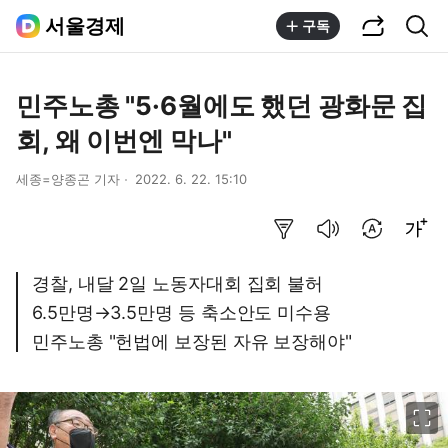
공유하기
통합검색
서울경제
구독
민주노총 "5·6월에도 했던 광화문 집
회, 왜 이번엔 막나"
세종=양종곤 기자
2022. 6. 22. 15:10
요약보기
음성으로 듣기
번역 설정
글씨크기 조절하기
경찰, 내달 2일 노동자대회 집회 불허
6.5만명→3.5만명 등 축소안도 미수용
민주노총 "헌법에 보장된 자유 보장해야"
이미지 크게 보기