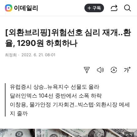
공유하기
통합검색
이데일리
구독
[외환브리핑]위험선호 심리 재개..환
율, 1290원 하회하나
최정희
2022. 6. 21. 08:01
요약보기
음성으로 듣기
번역 설정
글씨크기 조절하기
유럽증시 상승..뉴욕지수 선물도 올라
달러인덱스 104선 중반에서 소폭 하락
이창용, 물가안정 기자회견..빅스텝·외환시장 메세
지 줄까
이미지 크게 보기