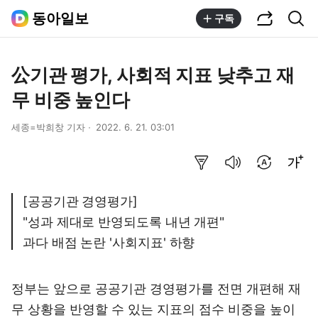
공유하기
통합검색
동아일보
구독
公기관 평가, 사회적 지표 낮추고 재
무 비중 높인다
세종=박희창 기자
2022. 6. 21. 03:01
요약보기
음성으로 듣기
번역 설정
글씨크기 조절하기
[공공기관 경영평가]
"성과 제대로 반영되도록 내년 개편"
과다 배점 논란 '사회지표' 하향
정부는 앞으로 공공기관 경영평가를 전면 개편해 재
무 상황을 반영할 수 있는 지표의 점수 비중을 높이