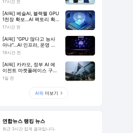
17시간 전
[AI픽] 베슬AI, 블랙웰 GPU
1천장 확보…AI 팩토리 확
장
17시간 전
[AI픽] "GPU 많다고 능사
아냐"…AI 인프라, 운영 효
율이 판가름
19시간 전
[AI픽] 카카오, 정부 AI 에
이전트 마켓플레이스 구축
한다
1일 전
AI픽
더보기
연합뉴스 랭킹 뉴스
최근 3시간 집계 결과입니다.