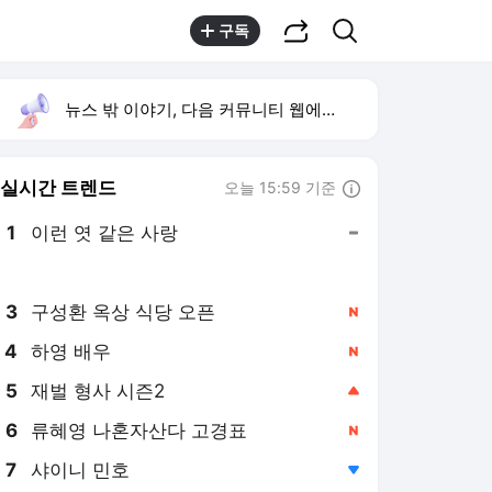
공유하기
검색
구독
뉴스 밖 이야기, 다음 커뮤니티 웹에서 보기
실시간 트렌드
오늘 15:59 기준
툴팁보기
1
이런 엿 같은 사랑
,유지
2
황희 폐버스 청년주택
,하락
3
구성환 옥상 식당 오픈
,신규
4
하영 배우
,신규
5
재벌 형사 시즌2
,상승
6
류혜영 나혼자산다 고경표
,신규
7
샤이니 민호
,하락