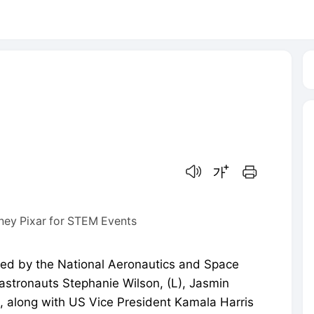
음성으로 듣기
글씨크기 조절하기
인쇄하기
sney Pixar for STEM Events
ed by the National Aeronautics and Space
stronauts Stephanie Wilson, (L), Jasmin
 along with US Vice President Kamala Harris