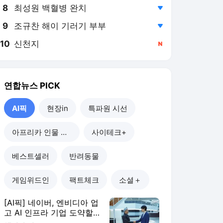
8
최성원 백혈병 완치
,하락
9
조규찬 해이 기러기 부부
,하락
10
신천지
,신규
연합뉴스
PICK
AI픽
현장in
특파원 시선
아프리카 인물 열전
사이테크+
베스트셀러
반려동물
게임위드인
팩트체크
소셜＋
[AI픽] 네이버, 엔비디아 업
고 AI 인프라 기업 도약할
까