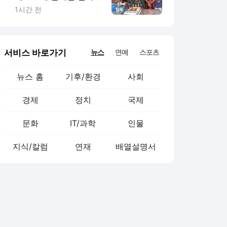
고 건강하게 먹어라"
1시간 전
서비스 바로가기
뉴스
연예
스포츠
뉴스 홈
기후/환경
사회
경제
정치
국제
문화
IT/과학
인물
지식/칼럼
연재
배열설명서