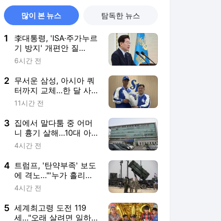
많이 본 뉴스
탐독한 뉴스
1
李대통령, 'ISA·주가누르
기 방지' 개편안 질
타…"전면 재검토"
6시간 전
2
무서운 삼성, 아시아 쿼
터까지 교체…한 달 사
이 외인 3명 영입
11시간 전
3
집에서 말다툼 중 어머
니 흉기 살해…10대 아
들 체포
4시간 전
4
트럼프, '탄약부족' 보도
에 격노…"'누가 흘리나'
색출 지시"
4시간 전
5
세계최고령 도전 119
세…"오래 살려면 일하