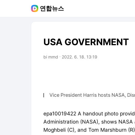
연합뉴스
USA GOVERNMENT
bi mmd
2022. 6. 18. 13:19
Vice President Harris hosts NASA, Di
epa10019422 A handout photo provid
Administration (NASA), shows NASA a
Moghbeli (C), and Tom Marshburn (R),