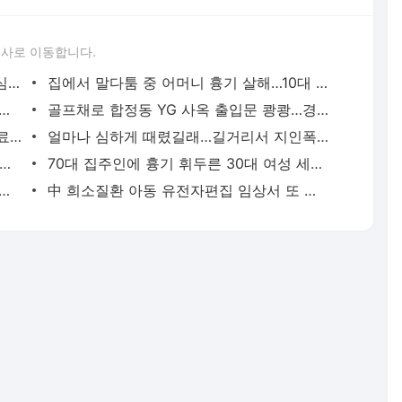
론사로 이동합니다.
성접대 경기서 한국 '무패'…한일월드컵 심판매수설 재점화될 듯 | 연합뉴스
집에서 말다툼 중 어머니 흉기 살해…10대 아들 체포 | 연합뉴스
고열·의식 저하 상태로 병원 옮겨진 어린이 사망 | 연합뉴스
골프채로 합정동 YG 사옥 출입문 쾅쾅…경찰, 20대 여성 체포 | 연합뉴스
배우 이신영, 조용히 입대…"신병훈련 수료, 군 생활 집중" | 연합뉴스
얼마나 심하게 때렸길래…길거리서 지인폭행 50대 살인미수 혐의 | 연합뉴스
시경 중 장 천공으로 환자 숨지게 한 의사 2심도 집행유예 | 연합뉴스
70대 집주인에 흉기 휘두른 30대 여성 세입자 체포 | 연합뉴스
둥둥'…인천 강화군 北 목함지뢰 주의보 | 연합뉴스
中 희소질환 아동 유전자편집 임상서 또 숨져…안전성 논란 확산 | 연합뉴스