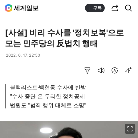
공유하기
통합검색
세계일보
구독
[사설] 비리 수사를 '정치보복'으로
모는 민주당의 反법치 행태
2022. 6. 17. 22:50
요약보기
음성으로 듣기
번역 설정
글씨크기 조절하기
블랙리스트·백현동 수사에 반발
"수사 중단"은 무리한 정치공세
법원도 "범죄 행위 대체로 소명"
이미지 크게 보기