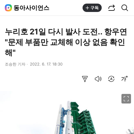
공유하기
통합검색
동아사이언스
구독
누리호 21일 다시 발사 도전.. 항우연
"문제 부품만 교체해 이상 없음 확인
해"
조승한 기자
2022. 6. 17. 18:30
요약보기
음성으로 듣기
번역 설정
글씨크기 조절하기
이미지 크게 보기