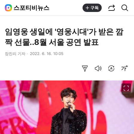
공유하기
통합검색
스포티비뉴스
구독
임영웅 생일에 '영웅시대'가 받은 깜
짝 선물..8월 서울 공연 발표
장진리 기자
2022. 6. 16. 10:05
요약보기
음성으로 듣기
번역 설정
글씨크기 조절하기
이미지 크게 보기