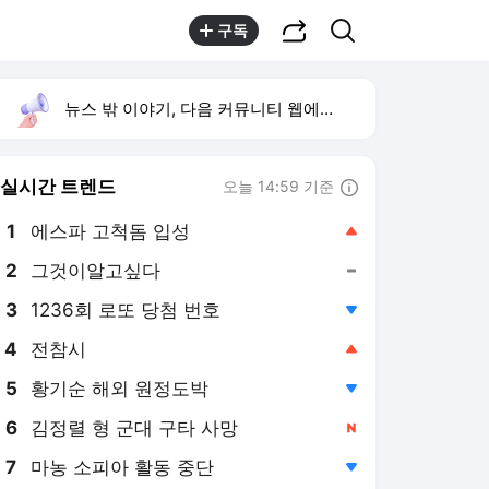
공유하기
검색
구독
뉴스 밖 이야기, 다음 커뮤니티 웹에서 보기
실시간 트렌드
오늘 14:59 기준
툴팁보기
1
에스파 고척돔 입성
,상승
2
그것이알고싶다
,유지
4
전참시
,상승
5
황기순 해외 원정도박
,하락
6
김정렬 형 군대 구타 사망
,신규
7
마농 소피아 활동 중단
,하락