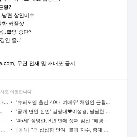
근황?
..남편 살인미수
달한 커플샷
움..촬영 중단?
경인 줄..'
orea.com, 무단 전재 및 재배포 금지
론사로 이동합니다.
방탄소년단 충격 해체설..박지원 하이브 대표 입장은?- 스타뉴스
'슈퍼모델 출신 40대 여배우' 채영인 근황?- 스타뉴스
대 여배우, 이태원 집 앞 흉기 피습..남편 살인미수- 스타뉴스
'공개 연인 선언' 김영대♥이성경, 달달한 커플샷- 스타뉴스
주, '동상이몽2'서 신혼 싸움..촬영 중단?- 스타뉴스
'45세' 장영란, 8년 만에 셋째 임신 "폐경인 줄.."- 스타뉴스
전 세계가 ♥ 방탄소년단 지민, 월드투어 비하인드..빛나는 반전 매력 | 스타뉴스
[공식] "큰 섭섭함 안겨" 블핑 지수, 총대 메고 공개 사과 [스타이슈] | 스타뉴스