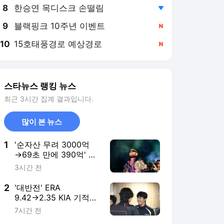
8
한승연 목디스크 손떨림
,하락
9
블랙핑크 10주년 이벤트
,신규
10
15호태풍경로 예상경로
,신규
스타뉴스 랭킹 뉴스
최근 3시간 집계 결과입니다.
많이 본 뉴스
1
'순자산 무려 3000억
→69초 만에 390억' 맥
그리거, 절대 은퇴 없다
3시간 전
"마음껏 의심하라, 나
는..."
2
'대반전' ERA
9.42→2.35 KIA 기적의
'이 투수' 폭염 속 대도
7시간 전
약 이끌까