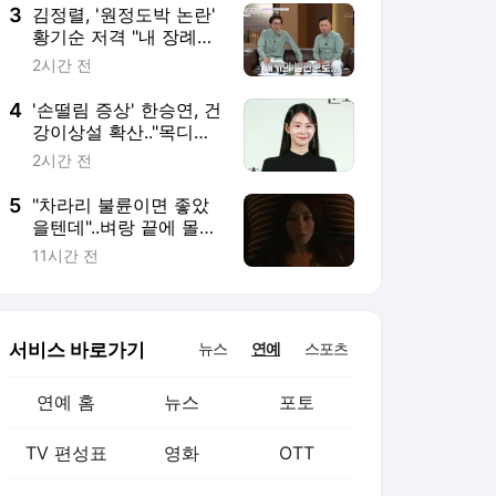
3
김정렬, '원정도박 논란'
황기순 저격 "내 장례식
서 본전 찾길"[데이앤나
2시간 전
잇]
4
'손떨림 증상' 한승연, 건
강이상설 확산.."목디스
크 심해져 치료 중" [공
2시간 전
식]
5
"차라리 불륜이면 좋았
을텐데"..벼랑 끝에 몰려
도 김혜수는 김혜수 [지
11시간 전
금 불륜]
서비스 바로가기
뉴스
연예
스포츠
연예 홈
뉴스
포토
TV 편성표
영화
OTT