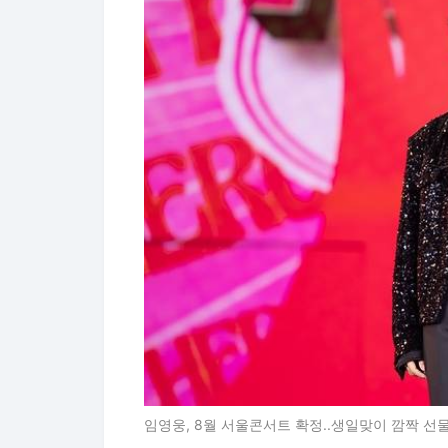
임영웅, 8월 서울콘서트 확정..생일맞이 깜짝 선