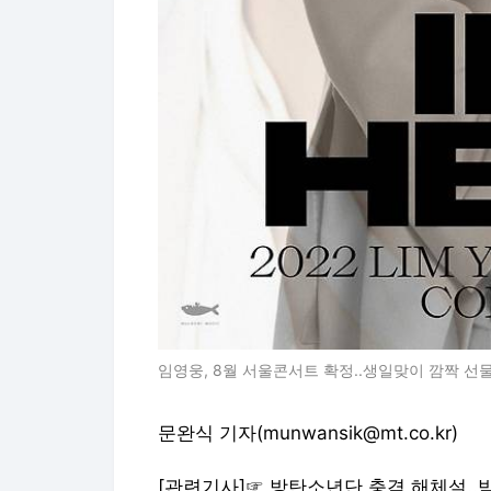
임영웅, 8월 서울콘서트 확정..생일맞이 깜짝 선
문완식 기자(munwansik@mt.co.kr)
[관련기사]☞
방탄소년단 충격 해체설..