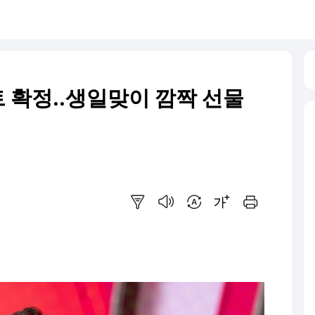
 확정..생일맞이 깜짝 선물
요약보기
음성으로 듣기
번역 설정
글씨크기 조절하기
인쇄하기