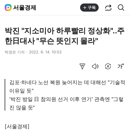
공유하기
통합검색
서울경제
구독
박진 "지소미아 하루빨리 정상화"..주
한日대사 "무슨 뜻인지 몰라"
박경은 기자
2022. 6. 14. 10:53
요약보기
음성으로 듣기
번역 설정
글씨크기 조절하기
김포·하네다 노선 복원 늦어지는 데 대해선 "기술적
이유일 듯"
'박진 방일 日 참의원 선거 이후 연기' 관측엔 "그렇
진 않을 듯"
[서울경제]