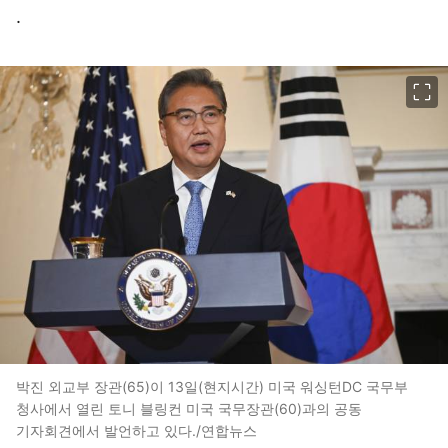
.
이미지 크게 보기
박진 외교부 장관(65)이 13일(현지시간) 미국 워싱턴DC 국무부
청사에서 열린 토니 블링컨 미국 국무장관(60)과의 공동
기자회견에서 발언하고 있다./연합뉴스