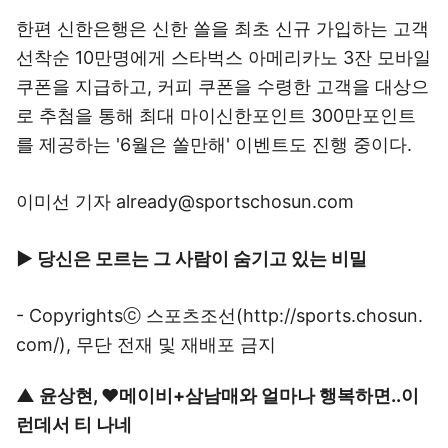
한편 신한은행은 신한 쏠을 최초 신규 가입하는 고객
선착순 10만명에게 스타벅스 아메리카노 3잔 모바일
쿠폰을 지급하고, 커피 쿠폰을 수령한 고객을 대상으
로 추첨을 통해 최대 마이신한포인트 300만포인트
를 제공하는 '6월은 쏠만해' 이벤트도 진행 중이다.
이미선 기자 already@sportschosun.com
▶ 당신은 모르는 그 사람이 숨기고 있는 비밀
- Copyrightsⓒ
스포츠조선(http://sports.chosun.
com/)
, 무단 전재 및 재배포 금지
▲
윤상현, ♥메이비+삼남매와 얼마나 행복하면..이
런데서 티 나네