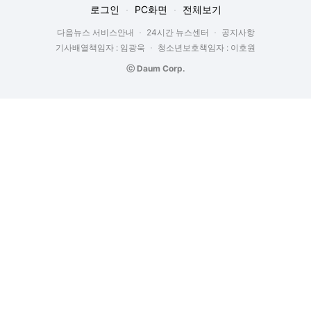
로그인
PC화면
전체보기
다음뉴스 서비스안내
24시간 뉴스센터
공지사항
기사배열책임자 : 임광욱
청소년보호책임자 : 이호원
ⓒ Daum Corp.