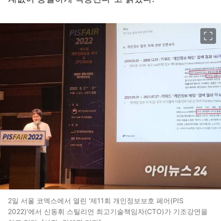
이미지 크게 보기
2일 서울 코엑스에서 열린 '제11회 개인정보보호 페어(PIS
2022)'에서 신동휘 스틸리언 최고기술책임자(CTO)가 기조강연을