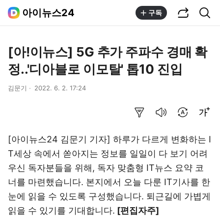
공유하기
통합검색
아이뉴스24
구독
[아!이뉴스] 5G 추가 주파수 경매 확
정..'디아블로 이모탈' 톱10 진입
김문기
2022. 6. 2. 17:24
요약보기
음성으로 듣기
번역 설정
글씨크기 조절하기
[아이뉴스24 김문기 기자]
하루가 다르게 변화하는 I
T세상 속에서 쏟아지는 정보를 일일이 다 보기 어려
우신 독자분들을 위해, 독자 맞춤형 IT뉴스 요약 코
너를 마련했습니다. 본지에서 오늘 다룬 IT기사를 한
눈에 읽을 수 있도록 구성했습니다. 퇴근길에 가볍게
읽을 수 있기를 기대합니다.
[편집자주]