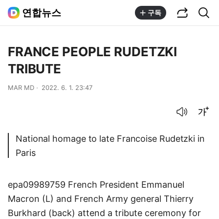
공유하기
통합검색
연합뉴스
구독
FRANCE PEOPLE RUDETZKI
TRIBUTE
MAR MD
2022. 6. 1. 23:47
음성으로 듣기
글씨크기 조절하기
National homage to late Francoise Rudetzki in
Paris
epa09989759 French President Emmanuel
Macron (L) and French Army general Thierry
Burkhard (back) attend a tribute ceremony for