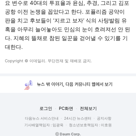
요 변수로 40대의 투표율과 윤심, 추경, 그리고 김포
공항 이전 논쟁을 꼽았다고 한다. 포퓰리즘 공약이
판을 치고 후보들이 ‘지르고 보자’ 식의 사탕발림 유
혹을 아무리 늘어놓아도 민심의 눈이 흐려져선 안 된
다. 지혜의 뜰채로 참된 일꾼을 걷어낼 수 있기를 기
대한다.
Copyright © 이데일리. 무단전재 및 재배포 금지.
뉴스 밖 이야기, 다음 커뮤니티 웹에서 보기
로그인
PC화면
전체보기
다음뉴스 서비스안내
24시간 뉴스센터
공지사항
기사배열책임자 : 임광욱
청소년보호책임자 : 이호원
ⓒ Daum Corp.