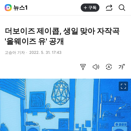
공유하기
통합검색
뉴스1
구독
더보이즈 제이콥, 생일 맞아 자작곡
'올웨이즈 유' 공개
고승아 기자
2022. 5. 31. 17:43
요약보기
음성으로 듣기
번역 설정
글씨크기 조절하기
이미지 크게 보기