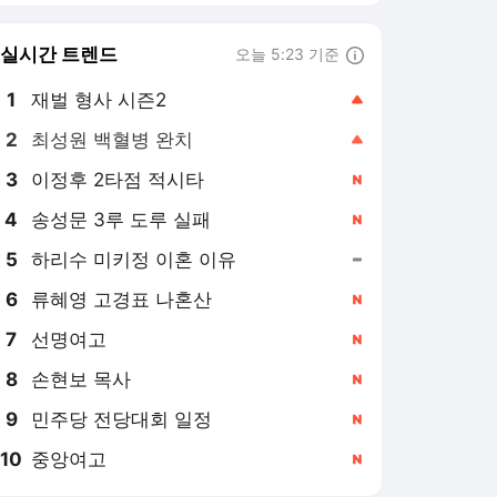
8
손현보 목사
,신규
9
민주당 전당대회 일정
,신규
10
중앙여고
,신규
경향신문 랭킹 뉴스
최근 3시간 집계 결과입니다.
많이 본 뉴스
탐독한 뉴스
1
구호물품 고마운줄 모르
고···한국이 보낸 생수에
“변기 내리는 물” 일본의
5시간 전
‘혐한’은 어떻게 일상이
됐나 [이윤정 기자의 소
2
“이걸 버려? 말아?”···싱
소월드]
크대 구석에서 발견한 3
년 묵은 베이킹소다·과
6시간 전