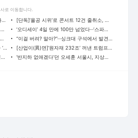
론사로 이동합니다.
‘심판 성 접대 의혹’ 대한축구협회 공식 사과···“현재는 부적절 행위 없다”
[단독]‘올공 시위’로 콘서트 12건 줄취소, 파손비용도 4억원…손해배상 책임은 누구?
구호물품 고마운줄 모르고···한국이 보낸 생수에 “변기 내리는 물” 일본의 ‘혐한’은 어떻
‘오디세이’ 4일 만에 100만 넘었다···‘스파이더맨4’는 초고속 500만 돌파
오른 스마트폰 냉장고에 넣는다?”…폭염에 달궈진 휴대전화 식히는 올바른 방법
“이걸 버려? 말아?”···싱크대 구석에서 발견한 3년 묵은 베이킹소다·과탄산소다 쓸 수 있을
멀쩡했던 옷인데…폭염 끝 옷장 열었다가 ‘뜨악’ 곰팡이 가 왜 거기서 나와
[산업이(異)면]‘원자재 232조’ 꺼낸 트럼프…K-태양광 수혜 속 반도체 ‘직접 타격 제로’
민주당 제주 경선 격돌…김민석 “화합” 정청래 “사과부터”
‘반지하 없애겠다’던 오세훈 서울시, 지상층 이주 지원은 ‘찔끔’···“매입임대 급감 영향
서비스 약관/정책
 글쓴이에 있으며, Daum의 입장과 다를 수 있습니다.