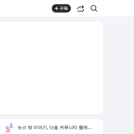
공유하기
검색
구독
뉴스 밖 이야기, 다음 커뮤니티 웹에서 보기
실시간 트렌드
오늘 5:23 기준
툴팁보기
1
재벌 형사 시즌2
,상승
2
최성원 백혈병 완치
,상승
3
이정후 2타점 적시타
,신규
4
송성문 3루 도루 실패
,신규
5
하리수 미키정 이혼 이유
,유지
6
류혜영 고경표 나혼산
,신규
7
선명여고
,신규