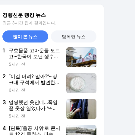
탄산소다 쓸 수 있을까
3
멀쩡했던 옷인데…폭염
끝 옷장 열었다가 ‘뜨악’
곰팡이 가 왜 거기서 나
5시간 전
와
4
[단독]‘올공 시위’로 콘서
트 12건 줄취소, 파손비
용도 4억원…손해배상
8시간 전
책임은 누구?
5
‘오디세이’ 4일 만에 100
만 넘었다···‘스파이더맨
4’는 초고속 500만 돌파
2시간 전
서비스 바로가기
뉴스
연예
스포츠
뉴스 홈
기후/환경
사회
경제
정치
국제