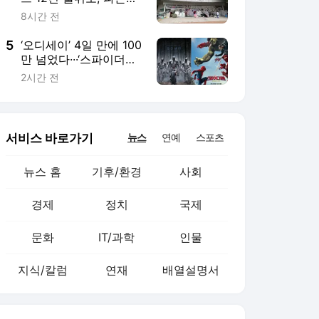
문화
IT/과학
인물
지식/칼럼
연재
배열설명서