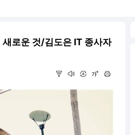
에 새로운 것/김도은 IT 종사자
요약보기
음성으로 듣기
번역 설정
글씨크기 조절하기
인쇄하기