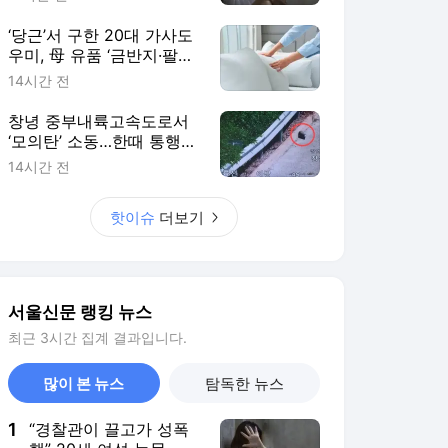
파키스탄 역대급 사건 [월
드픽]
‘당근’서 구한 20대 가사도
우미, 母 유품 ‘금반지·팔찌’
훔쳐 녹였다 [이슈픽]
14시간 전
창녕 중부내륙고속도로서
‘모의탄’ 소동…한때 통행
통제·차량 정체
14시간 전
핫이슈
더보기
서울신문 랭킹 뉴스
최근 3시간 집계 결과입니다.
많이 본 뉴스
탐독한 뉴스
1
“경찰관이 끌고가 성폭