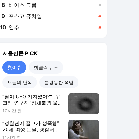
8
베이스 그룹
,유지
9
포스코 퓨처엠
,상승
10
입추
,상승
서울신문
PICK
핫이슈
핫클릭 뉴스
오늘의 단독
불평등한 폭염
“달이 UFO 기지였어?”…우
크라 연구진 ‘정체불명 물
체 20여개’ 발견, 뭐길래
10시간 전
“경찰관이 끌고가 성폭행”
20세 여성 눈물, 경찰서 직
원 78명 전원 직무정지…
11시간 전