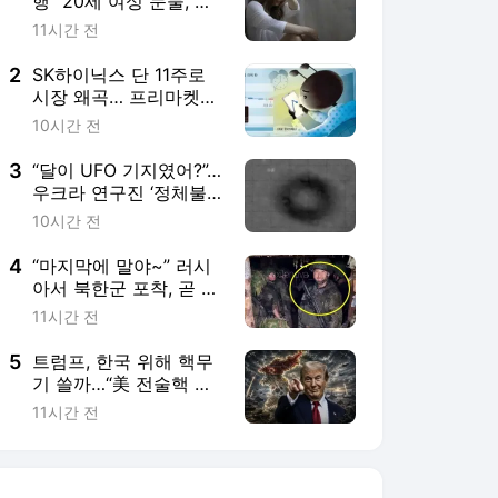
행” 20세 여성 눈물, 경
찰서 직원 78명 전원 직
11시간 전
무정지… 파키스탄 역대
급 사건 [월드픽]
2
SK하이닉스 단 11주로
시장 왜곡… 프리마켓發
‘가짜 하한가’
10시간 전
3
“달이 UFO 기지였어?”…
우크라 연구진 ‘정체불
명 물체 20여개’ 발견,
10시간 전
뭐길래
4
“마지막에 말야~” 러시
아서 북한군 포착, 곧 돌
격전 투입? 한국 괜찮을
11시간 전
까 [배틀라인]
5
트럼프, 한국 위해 핵무
기 쓸까…“美 전술핵 확
대 구상” 한반도에 미칠
11시간 전
영향은? [밀리터리+]