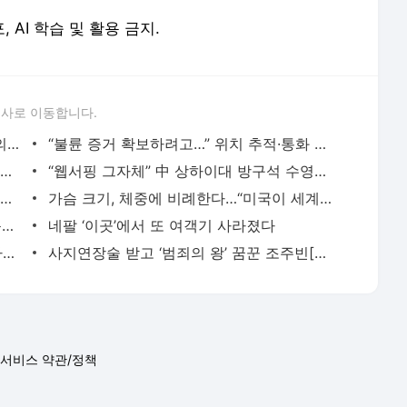
, AI 학습 및 활용 금지.
론사로 이동합니다.
“이근, 러군 탱크 10대 격파” 사실일까…의용군 동료가 답했다
“불륜 증거 확보하려고…” 위치 추적·통화 녹음 아내 징역형
날마다 女 ‘몰카’ 촬영하다 검거된 日공무원...황당 처벌수위
“웹서핑 그자체” 中 상하이대 방구석 수영시험(영상)
“풍경 찍었다”…외항사 파일럿, 핸드폰에 女사진들이
가슴 크기, 체중에 비례한다…“미국이 세계 1위”
원숭이두창, ‘공기’로도 전염되나요? 전문가 답변은
네팔 ‘이곳’에서 또 여객기 사라졌다
“훈련병이 생활관서 담배…조교에게 욕하고 싸우자 한다”
사지연장술 받고 ‘범죄의 왕’ 꿈꾼 조주빈[사건파일]
서비스 약관/정책