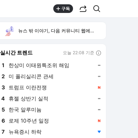
공유하기
검색
구독
뉴스 밖 이야기, 다음 커뮤니티 웹에서 보기
실시간 트렌드
오늘 22:08 기준
툴팁보기
1
한상미 이태원특조위 해임
,유지
2
미 폴리실리콘 관세
,유지
3
트럼프 이란전쟁
,신규
4
휴젤 상반기 실적
,유지
5
한국 알루미늄
,유지
6
로제 10주년 일정
,신규
7
뉴욕증시 하락
,하락