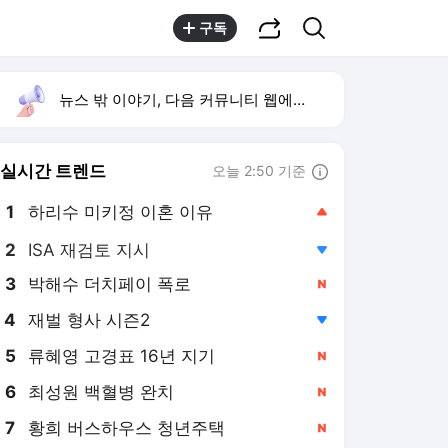
공유하기
검색
구독
뉴스 밖 이야기, 다음 커뮤니티 웹에서 보기
실시간 트렌드
오늘 2:50 기준
툴팁보기
1
하리수 미키정 이혼 이유
,상승
2
ISA 재검토 지시
,하락
3
박해수 더치페이 폭로
,신규
4
재벌 형사 시즌2
,하락
5
류혜영 고경표 16년 지기
,신규
6
최성원 백혈병 완치
,신규
7
황희 버스하우스 청년주택
,신규