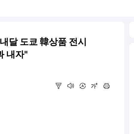
 내달 도쿄 韓상품 전시
과 내자"
요약보기
음성으로 듣기
번역 설정
글씨크기 조절하기
인쇄하기