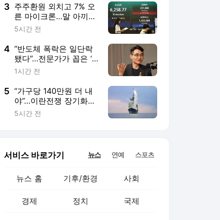
3
주주환원 외치고 7% 오
른 마이크론…말 아끼고
17% 깎인 하이닉스
5시간 전
4
“반도체 폭락은 일단락
됐다”…전문가가 꼽은 ‘8
월 반등’ 시그널
1시간 전
5
“가구당 140만원 더 내
야”…이란전쟁 장기화에
美 국민 세금 ‘눈덩이’
5시간 전
서비스 바로가기
뉴스
연예
스포츠
뉴스 홈
기후/환경
사회
경제
정치
국제