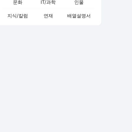
문화
IT/과학
인물
지식/칼럼
연재
배열설명서