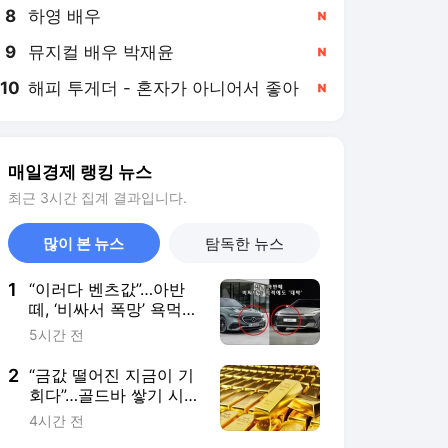
8
하영 배우
,신규
9
뮤지컬 배우 박재윤
,신규
10
해피 투게더 - 혼자가 아니어서 좋아
,신규
매일경제 랭킹 뉴스
최근 3시간 집계 결과입니다.
많이 본 뉴스
탐독한 뉴스
1
“이러다 벤츠값”…아반
떼, ‘비싸서 폭망’ 욕먹었
는데 ‘비쌀수록 대박’
5시간 전
왜? [최기성의 허브車]
2
“금값 떨어진 지금이 기
회다”…골드바 쌓기 시작
한 한·중 중앙은행 [원자
4시간 전
재로 살아남기]