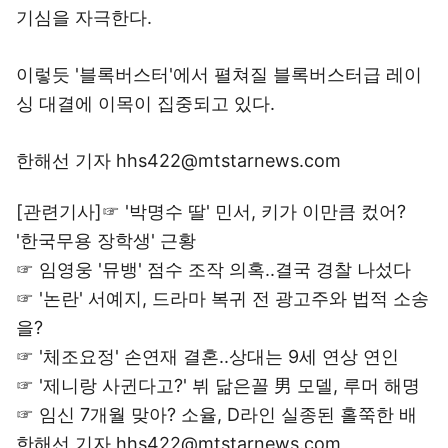
기심을 자극한다.
이렇듯 '블록버스터'에서 펼쳐질 블록버스터급 레이
싱 대결에 이목이 집중되고 있다.
한해선 기자 hhs422@mtstarnews.com
[관련기사]☞
'박명수 딸' 민서, 키가 이만큼 컸어?
'한국무용 장학생' 근황
☞
임영웅 '뮤뱅' 점수 조작 의혹..결국 경찰 나섰다
☞
'논란' 서예지, 드라마 복귀 전 광고주와 법적 소송
을?
☞
'체조요정' 손연재 결혼..상대는 9세 연상 연인
☞
'제니랑 사귄다고?' 뷔 닮은꼴 男 모델, 루머 해명
☞
임신 7개월 맞아? 소율, D라인 실종된 홀쭉한 배
한해선 기자 hhs422@mtstarnews.com