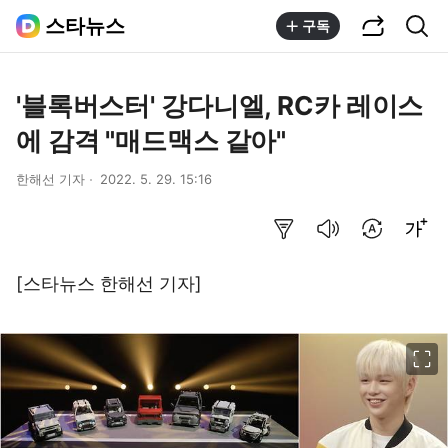
공유하기
통합검색
스타뉴스
구독
'블록버스터' 강다니엘, RC카 레이스
에 감격 "매드맥스 같아"
한해선 기자
2022. 5. 29. 15:16
요약보기
음성으로 듣기
번역 설정
글씨크기 조절하기
[스타뉴스 한해선 기자]
이미지 크게 보기