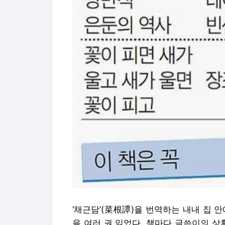
‘채근담’(菜根譚)을 번역하는 내내 집 
을 여러 권 읽었다. 책마다 글쓴이의 상