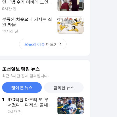
만…“법·수가 미비에 노인
절반은 여전히 병원서 마지
9시간 전
막”
부동산 치솟으니 커지는 집
안 싸움
19시간 전
오늘의 이슈
더보기
조선일보 랭킹 뉴스
최근 3시간 집계 결과입니다.
많이 본 뉴스
탐독한 뉴스
1
970억원 마무리 또 무
너졌다… 다저스, 끝내기
포 맞고 7연패
2시간 전