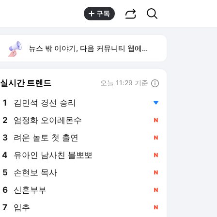
공유하기
검색
구독
뉴스 밖 이야기, 다음 커뮤니티 웹에서 보기
실시간 트렌드
오늘 11:29 기준
툴팁보기
1
김민석 경선 승리
,하락
2
엄정화 오이레몬수
,신규
3
려운 놀토 첫 출연
,신규
4
유아인 남사친 볼뽀뽀
,신규
5
손현보 목사
,신규
6
신혼부부
,신규
7
입추
,신규