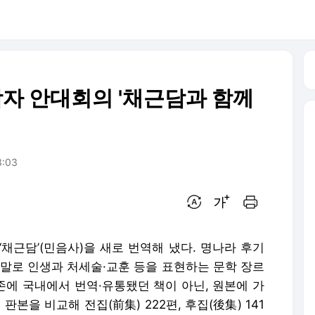
학자 안대회의 '채근담과 함께
3:03
번역 설정
글씨크기 조절하기
인쇄하기
채근담’(민음사)을 새로 번역해 냈다. 명나라 후기
 말로 인생과 처세술·교훈 등을 표현하는 문학 장르
존에 국내에서 번역·유통됐던 책이 아닌, 원본에 가
본을 비교해 전집(前集) 222편, 후집(後集) 141