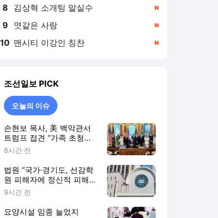
8
김상혁 소개팅 말실수
,신규
9
엿같은 사랑
,신규
10
맨시티 이강인 칭찬
,신규
조선일보
PICK
오늘의 이슈
손현보 목사, 美 백악관서
트럼프 접견 “가족 초청해
줘서 감사”
8시간 전
법원 “국가·경기도, 선감학
원 피해자에 정신적 피해
공동배상”
9시간 전
요양시설 임종 늘었지