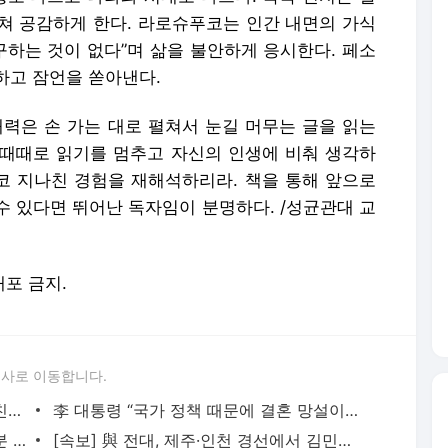
쳐 공감하게 한다. 라로슈푸코는 인간 내면의 가식
구하는 것이 없다”며 삶을 불안하게 응시한다. 페소
하고 잠언을 쏟아낸다.
매력은 손 가는 대로 펼쳐서 눈길 머무는 글을 읽는
어 때때로 읽기를 멈추고 자신의 인생에 비춰 생각하
심코 지나친 경험을 재해석하리라. 책을 통해 앞으로
수 있다면 뛰어난 독자임이 분명하다. /성균관대 교
배포 금지.
론사로 이동합니다.
與최고위원도 박빙...친명 박선원 1위로 친청 최민희 역전
李 대통령 “국가 정책 때문에 결혼 망설이는 일 없어야”
블룸버그 “SK하이닉스, 中 충칭 공장 지분 매각 검토”… SK “확정된 바 없어”
[속보] 與 전대, 제주·인천 경선에서 김민석 후보 승리...누적 김민석 역전