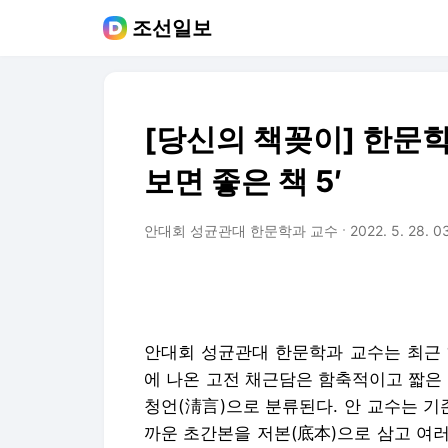
조선일보
[당신의 책꽂이] 한문
보면 좋은 책 5′
안대회 성균관대 한문학과 교수
2022. 5. 28. 0
안대회 성균관대 한문학과 교수는 최근 ‘
에 나온 고전 채근담은 함축적이고 짧은
청언(淸言)으로 분류된다. 안 교수는 기
까운 초간본을 저본(底本)으로 삼고 여러 판