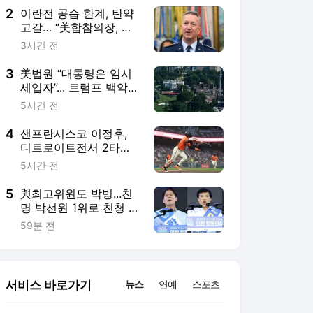
2
이란전 공습 한계, 탄약
고갈… “美합참의장, 출
구전략 모색중”
3시간 전
3
美법원 “대통령은 임시
세입자”... 트럼프 백악관
연회장 공사 제동
5시간 전
4
샌프란시스코 이정후,
디트로이트전서 2타점
결승 적시타
5시간 전
5
與최고위원도 박빙...친
명 박선원 1위로 친청 최
민희 역전
59분 전
서비스 바로가기
뉴스
연예
스포츠