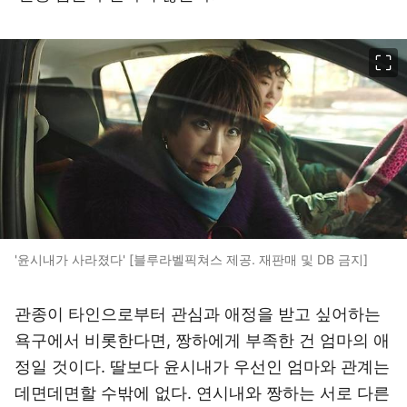
이미지 크게 보기
'윤시내가 사라졌다' [블루라벨픽쳐스 제공. 재판매 및 DB 금지]
관종이 타인으로부터 관심과 애정을 받고 싶어하는
욕구에서 비롯한다면, 짱하에게 부족한 건 엄마의 애
정일 것이다. 딸보다 윤시내가 우선인 엄마와 관계는
데면데면할 수밖에 없다. 연시내와 짱하는 서로 다른