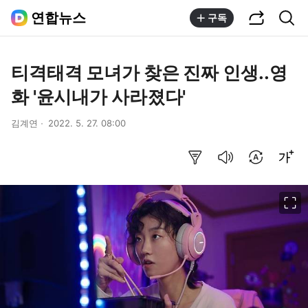
공유하기
통합검색
연합뉴스
구독
티격태격 모녀가 찾은 진짜 인생..영
화 '윤시내가 사라졌다'
김계연
2022. 5. 27. 08:00
요약보기
음성으로 듣기
번역 설정
글씨크기 조절하기
이미지 크게 보기