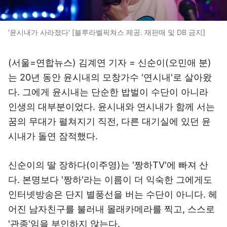
'윤시내가 사라졌다' [블루라벨픽쳐스 제공. 재판매 및 DB 금지]
(서울=연합뉴스) 김계연 기자 = 신순이(오민애 분)
는 20년 동안 윤시내의 모창가수 '연시내'로 살아왔
다. 그에게 윤시내는 단순한 밥벌이 수단이 아니라
인생의 대부분이었다. 윤시내와 연시내가 함께 서는
꿈의 무대가 펼쳐지기 직전, 다른 대기실에 있던 윤
시내가 돌연 잠적했다.
신순이의 딸 장하다(이주영)는 '짱하TV'에 빠져 산
다. 본명보다 '짱하'라는 이름이 더 익숙한 그에게도
인터넷방송은 단지 별풍선을 버는 수단이 아니다. 헤
어진 남자친구를 불러내 몰래카메라를 찍고, 스스로
'관종'임을 부인하지 않는다.