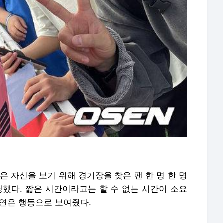
은 자신을 보기 위해 경기장을 찾은 팬 한 명 한 명
행했다. 짧은 시간이라고는 할 수 없는 시간이 소요
소연은 행동으로 보여줬다.
간이 되면 대학 동아리 친구들과 경기를 뛰곤 했다.
피부로 느꼈다. 나이대가 정말 다양했다. 시간이 된
 시간을 나누며 운동하는 시간을 즐기고 싶다"라고
포 금지.
로 이동합니다.
‘학폭 논란’ 韓배구계 뒤흔든 쌍둥이 아직 현역이다! 나란히 아제르바이잔행→5년 만에 한솥
“홍명보는 선수들에게 감독 취급도 못 받았구만…” 축구팬들이 충격받은 이유…남아공전 하
품절녀 된 '미달이' 김성은, 못 알아볼 뻔..우아함 물씬 "생일 축하해"
신동엽, 대학로 비하발언 사과..“부족한 언행, 현장 노고 배려 못했다” [전문]