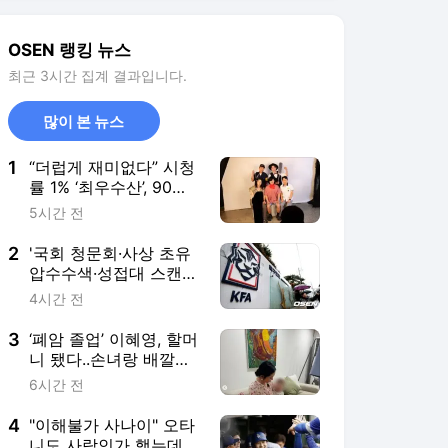
쇄신 기회로 삼겠다" [공
3
‘폐암 졸업’ 이혜영, 할머
식발표]
니 됐다..손녀랑 배깔고
누워 “사랑해”
6시간 전
4
"이해불가 사나이" 오타
니도 사람인가 했는데…
어느새 1위 등극, MVP
4시간 전
까지 집어삼키나
5
김요한, 지금 ‘건물주’인
데..“고등학교 배구선수
때 막노동, 용돈 벌이”
6시간 전
(‘신랑수업’)
서비스 바로가기
뉴스
연예
스포츠
스포츠 홈
축구
해외축구
야구
해외야구
골프