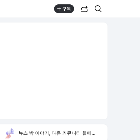
공유하기
검색
구독
뉴스 밖 이야기, 다음 커뮤니티 웹에서 보기
실시간 트렌드
오늘 5:58 기준
툴팁보기
1
강릉 날씨
,유지
2
황희 청년 버스 하우스
,상승
3
재벌 형사 시즌2
,하락
4
이런 엿 같은 사랑
,하락
5
이정후 결승타
,신규
6
이 대통령 제도 점검
,신규
7
하리수 미키정 이혼 이유
,하락