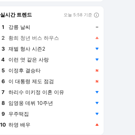
8
임영웅 데뷔 10주년
,하락
9
우주떡집
,하락
10
하영 배우
,상승
OSEN 랭킹 뉴스
최근 3시간 집계 결과입니다.
많이 본 뉴스
1
“더럽게 재미없다” 시청
률 1% ‘최우수산’, 90도
사과 이어 추가연장 소
5시간 전
원 ‘마지막 몸부림’
2
'국회 청문회·사상 초유
압수수색·성접대 스캔
들' 대한축구협회, 사과
4시간 전
문 작성..."참담한 상황,