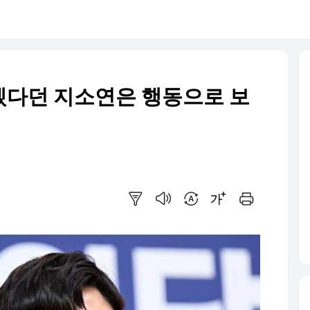
겠다던 지소연은 행동으로 보
요약보기
음성으로 듣기
번역 설정
글씨크기 조절하기
인쇄하기