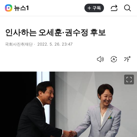
공유하기
통합검색
뉴스1
구독
인사하는 오세훈·권수정 후보
국회사진취재단
2022. 5. 26. 23:47
음성으로 듣기
번역 설정
글씨크기 조절하기
이미지 크게 보기