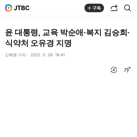
공유하기
통합검색
JTBC
구독
윤 대통령, 교육 박순애·복지 김승희·
식약처 오유경 지명
신혜원 기자
2022. 5. 26. 18:41
번역 설정
글씨크기 조절하기