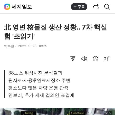
공유하기
통합검색
세계일보
구독
北 영변 核물질 생산 정황.. 7차 핵실
험 '초읽기'
박수찬
2022. 5. 26. 18:39
요약보기
음성으로 듣기
번역 설정
글씨크기 조절하기
38노스 위성사진 분석결과
원자로·사용후연료저장소 주변
평소보다 많은 차량 운행 관측
안보리, 추가 제재 결의안 표결에
이미지 크게 보기