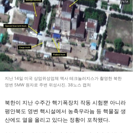
지난 14일 미국 상업위성업체 맥사 테크놀러지스가 촬영한 북한
영변 5MW 원자로 주변 위성사진. 38노스 캡처
북한이 지난 수주간 핵기폭장치 작동 시험뿐 아니라
평안북도 영변 핵시설에서 농축우라늄 등 핵물질 생
산에도 열을 올리고 있다는 정황이 포착됐다.