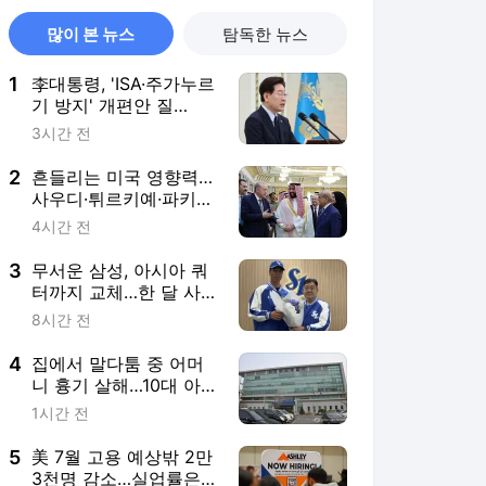
많이 본 뉴스
탐독한 뉴스
1
李대통령, 'ISA·주가누르
기 방지' 개편안 질
타…"전면 재검토"
3시간 전
2
흔들리는 미국 영향력…
사우디·튀르키예·파키스
탄, 공동방위조약
4시간 전
3
무서운 삼성, 아시아 쿼
터까지 교체…한 달 사
이 외인 3명 영입
8시간 전
4
집에서 말다툼 중 어머
니 흉기 살해…10대 아
들 체포
1시간 전
5
美 7월 고용 예상밖 2만
3천명 감소…실업률은