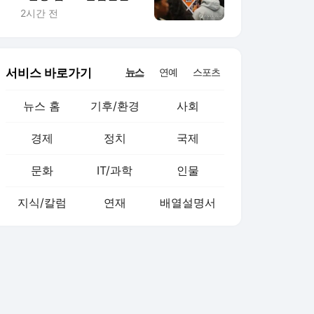
4.1%로 떨어져(종합)
2시간 전
서비스 바로가기
뉴스
연예
스포츠
뉴스 홈
기후/환경
사회
경제
정치
국제
문화
IT/과학
인물
지식/칼럼
연재
배열설명서