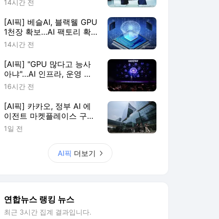
14시간 전
[AI픽] 베슬AI, 블랙웰 GPU
1천장 확보…AI 팩토리 확
장
14시간 전
[AI픽] "GPU 많다고 능사
아냐"…AI 인프라, 운영 효
율이 판가름
16시간 전
[AI픽] 카카오, 정부 AI 에
이전트 마켓플레이스 구축
한다
1일 전
AI픽
더보기
연합뉴스 랭킹 뉴스
최근 3시간 집계 결과입니다.