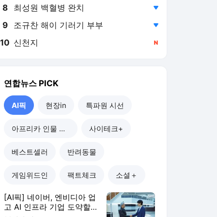
8
최성원 백혈병 완치
,하락
9
조규찬 해이 기러기 부부
,하락
10
신천지
,신규
연합뉴스
PICK
AI픽
현장in
특파원 시선
아프리카 인물 열전
사이테크+
베스트셀러
반려동물
게임위드인
팩트체크
소셜＋
[AI픽] 네이버, 엔비디아 업
고 AI 인프라 기업 도약할
까