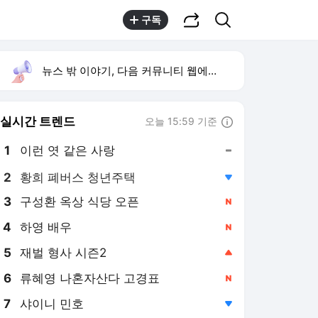
공유하기
검색
구독
뉴스 밖 이야기, 다음 커뮤니티 웹에서 보기
실시간 트렌드
오늘 15:59 기준
툴팁보기
1
이런 엿 같은 사랑
,유지
2
황희 폐버스 청년주택
,하락
3
구성환 옥상 식당 오픈
,신규
4
하영 배우
,신규
5
재벌 형사 시즌2
,상승
6
류혜영 나혼자산다 고경표
,신규
7
샤이니 민호
,하락