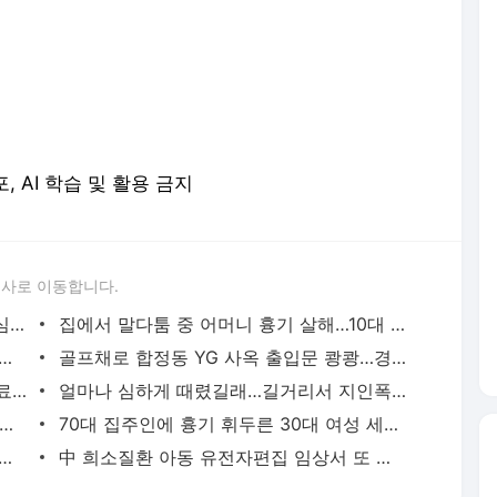
포, AI 학습 및 활용 금지
론사로 이동합니다.
성접대 경기서 한국 '무패'…한일월드컵 심판매수설 재점화될 듯 | 연합뉴스
집에서 말다툼 중 어머니 흉기 살해…10대 아들 체포 | 연합뉴스
고열·의식 저하 상태로 병원 옮겨진 어린이 사망 | 연합뉴스
골프채로 합정동 YG 사옥 출입문 쾅쾅…경찰, 20대 여성 체포 | 연합뉴스
배우 이신영, 조용히 입대…"신병훈련 수료, 군 생활 집중" | 연합뉴스
얼마나 심하게 때렸길래…길거리서 지인폭행 50대 살인미수 혐의 | 연합뉴스
시경 중 장 천공으로 환자 숨지게 한 의사 2심도 집행유예 | 연합뉴스
70대 집주인에 흉기 휘두른 30대 여성 세입자 체포 | 연합뉴스
둥둥'…인천 강화군 北 목함지뢰 주의보 | 연합뉴스
中 희소질환 아동 유전자편집 임상서 또 숨져…안전성 논란 확산 | 연합뉴스