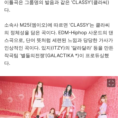
이틀곡은 그룹명의 발음과 같은 ‘CLASSY’(클라씨)
다.
소속사 M25(엠이오)에 따르면 ‘CLASSY’는 클라씨
의 정체성을 담은 곡이다. EDM-Hiphop 사운드의 댄
스곡으로, 단어 뜻처럼 세련된 느낌과 당당한 가사가
인상적인 곡이다. 있지(ITZY)의 ‘달라달라’ 등을 만든
작곡팀 ‘별들의전쟁’(GALACTIKA *)이 프로듀싱했
다.
이미지 크게 보기