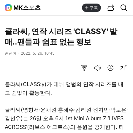
공유하기
통합검색
MK스포츠
구독
클라씨, 연작 시리즈 'CLASSY' 발
매..팬들과 쉼표 없는 행보
손진아
2022. 5. 26. 10:45
요약보기
음성으로 듣기
번역 설정
글씨크기 조절하기
클라씨(CLASS:y)가 데뷔 앨범의 연작 시리즈를 내
고 쉼없이 활동한다.
클라씨(명형서·윤채원·홍혜주·김리원·원지민·박보은·
김선유)는 26일 오후 6시 1st Mini Album Z ‘LIVES
ACROSS’(리브스 어크로스)의 음원을 공개한다. 타