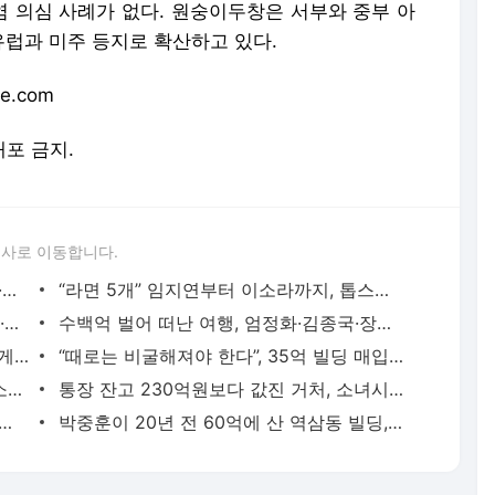
 의심 사례가 없다. 원숭이두창은 서부와 중부 아
럽과 미주 등지로 확산하고 있다.
e.com
배포 금지.
론사로 이동합니다.
벽돌 나르던 손으로 연기를 쌓다, 허남준·안보현·이도현의 굳은살 기록
“라면 5개” 임지연부터 이소라까지, 톱스타들의 살 안 찌는 루틴
“나는 담배 못 끊는 사람”…조혜련·최강희·김동완이 금연에 성공한 이유
수백억 벌어 떠난 여행, 엄정화·김종국·장윤정이 마주한 진짜 성공
순금부터 비즈니스석 항공권까지…통 크게 스태프 챙긴 소지섭·아이유·김우빈
“때로는 비굴해져야 한다”, 35억 빌딩 매입한 권성준 셰프의 자산 증식법
나토의 78일 폭격 속 살아남은 열한 살 소년은 어떻게 세계 1위가 됐나
통장 잔고 230억원보다 값진 거처, 소녀시대 유리가 제주 촌동네를 택한 이유
 40억으로, 성수동 아파트가 증명한 남궁민의 27년 공식
박중훈이 20년 전 60억에 산 역삼동 빌딩, 400억 차익 만든 침묵의 법칙