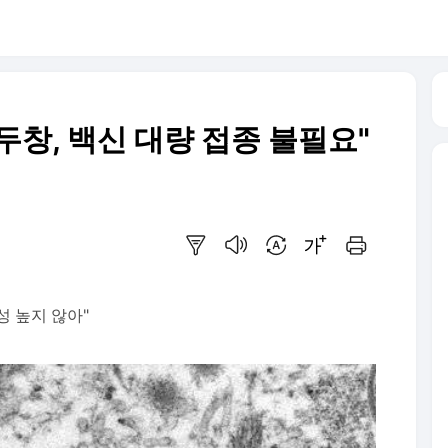
창, 백신 대량 접종 불필요"
요약보기
음성으로 듣기
번역 설정
글씨크기 조절하기
인쇄하기
성 높지 않아"