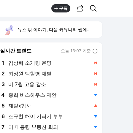
공유하기
검색
구독
뉴스 밖 이야기, 다음 커뮤니티 웹에서 보기
실시간 트렌드
오늘 13:07 기준
툴팁보기
1
김상혁 소개팅 운명
,신규
2
최성원 백혈병 재발
,신규
4
황희 버스하우스 제안
,하락
5
재벌x형사
,상승
6
조규찬 해이 기러기 부부
,하락
7
이 대통령 부동산 회의
,하락