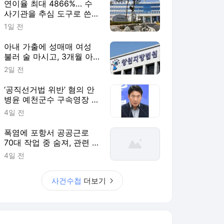
연이율 최대 4866%… 수
사기관을 추심 도구로 쓴
불법 대부업자 덜미 [사건
1일 전
수첩]
아내 가출에 성매매 여성
불러 술 마시고, 3개월 아
기 때려 숨지게 한 친부 [사
2일 전
건수첩]
‘공직선거법 위반’ 혐의 안
병윤 예천군수 구속영장 기
각 [사건수첩]
4일 전
폭염에 포항서 공공근로
70대 작업 중 숨져, 관련 사
업 전면 중단 [사건수첩]
4일 전
사건수첩
더보기