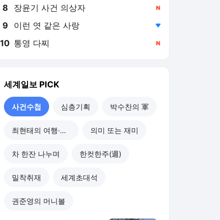
8
장윤기 사건 의상자
,신규
9
이런 엿 같은 사랑
,하락
10
통영 다찌
,신규
세계일보
PICK
사건수첩
심층기획
박수찬의 軍
최현태의 여행·와인홀릭
의미 또는 재미
차 한잔 나누며
한컷한주(週)
밀착취재
세계초대석
권준영의 머니볼