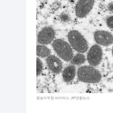
원숭이두창 바이러스. AP연합뉴스