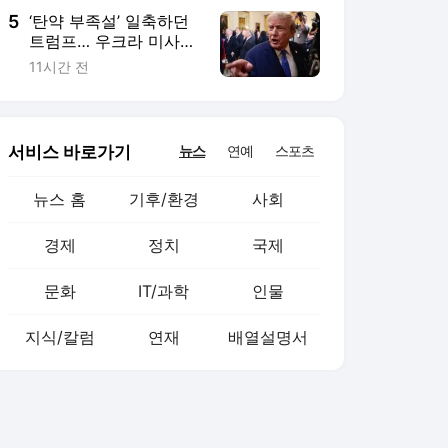
5
‘탄약 부족설’ 일축하던
트럼프… 우크라 미사일
요청엔 “우리도 필요”
11시간 전
서비스 바로가기
뉴스
연예
스포츠
뉴스 홈
기후/환경
사회
경제
정치
국제
문화
IT/과학
인물
지식/칼럼
연재
배열설명서