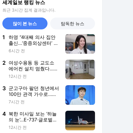
세계일보 랭킹 뉴스
최근 3시간 집계 결과입니다.
많이 본 뉴스
탐독한 뉴스
1
하영 “4대째 의사 집안
출신…‘중증외상센터’ 촬
영 때 도움 됐다”
6시간 전
2
여성수용동 등 교도소
에어컨 설치 멈췄다…폭
염 속 37도 치솟은 수용
12시간 전
거실
3
군고구마 팔던 청년에서
100만 관객 가수로…임
영웅 데뷔 10년의 여정
7시간 전
4
북한 미사일 보는 ‘하늘
의 눈’…E-737·글로벌호
크에 경고등 [박수찬의
12시간 전
軍]