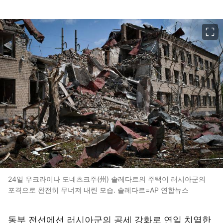
이미지 크게 보기
24일 우크라이나 도네츠크주(州) 솔레다르의 주택이 러시아군의
포격으로 완전히 무너져 내린 모습. 솔레다르=AP 연합뉴스
동부 전선에선 러시아군의 공세 강화로 연일 치열한