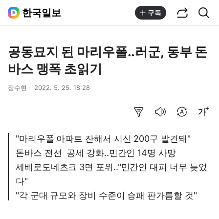
공유하기
통합검색
한국일보
구독
공동묘지 된 마리우폴..러군, 동부 돈
바스 맹폭 초읽기
장수현
2022. 5. 25. 18:28
요약보기
음성으로 듣기
번역 설정
글씨크기 조절하기
"마리우폴 아파트 잔해서 시신 200구 발견돼"
돈바스 전선 공세 강화..민간인 14명 사망
세베로도네츠크 3면 포위.."민간인 대피 너무 늦었
다"
"각 군대 규모와 장비 수준이 승패 판가름할 것"