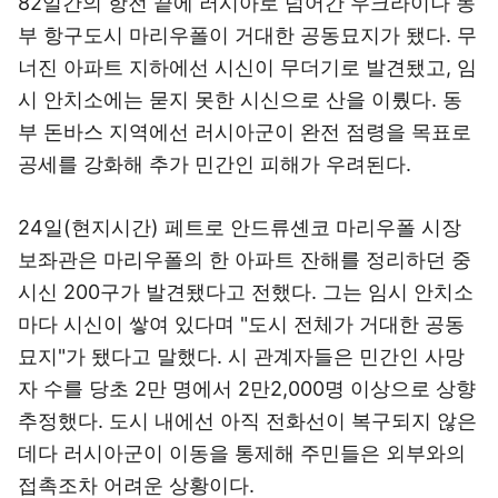
82일간의 항전 끝에 러시아로 넘어간 우크라이나 동
부 항구도시 마리우폴이 거대한 공동묘지가 됐다. 무
너진 아파트 지하에선 시신이 무더기로 발견됐고, 임
시 안치소에는 묻지 못한 시신으로 산을 이뤘다. 동
부 돈바스 지역에선 러시아군이 완전 점령을 목표로
공세를 강화해 추가 민간인 피해가 우려된다.
24일(현지시간) 페트로 안드류셴코 마리우폴 시장
보좌관은 마리우폴의 한 아파트 잔해를 정리하던 중
시신 200구가 발견됐다고 전했다. 그는 임시 안치소
마다 시신이 쌓여 있다며 "도시 전체가 거대한 공동
묘지"가 됐다고 말했다. 시 관계자들은 민간인 사망
자 수를 당초 2만 명에서 2만2,000명 이상으로 상향
추정했다. 도시 내에선 아직 전화선이 복구되지 않은
데다 러시아군이 이동을 통제해 주민들은 외부와의
접촉조차 어려운 상황이다.