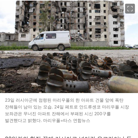
이미지 크게 보기
23일 러시아군에 점령된 마리우폴의 한 아파트 건물 앞에 폭탄
잔해들이 남아 있는 모습. 24일 페트로 안드류셴코 마리우폴 시장
보좌관은 무너진 아파트 잔해에서 부패된 시신 200구를
발견했다고 밝혔다. 마리우폴=타스 연합뉴스