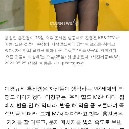
방송인 홍진경이 25일 오후 온라인 생중계로 진행된 KBS 2TV 새
예능 '요즘 것들이 수상해' 제작발표회에 참석해 포즈를 취하고
있다. 자신만의 꽃길을 찾아 나선 수상한 '요즘것들'의 관찰일기
'요즘 것들이 수상해'는 오늘(25일) 첫 방송된다. /사진제공=KBS
2022.05.25 /사진=이동훈 기자 photoguy@
이경규와 홍진경은 자신들이 생각하는 MZ세대의 특
징도 이야기했다. 이경규는 "우리 딸도 MZ세대다. 집
에서 밥을 안 해 먹더라. 밥을 해 먹을 줄 모른다며 즉
석밥을 먹더라. 그게 MZ세대다"라고 했다. 홍진경은
"기계를 잘 다루고, 문자 메시지를 빛의 속도로 보낸