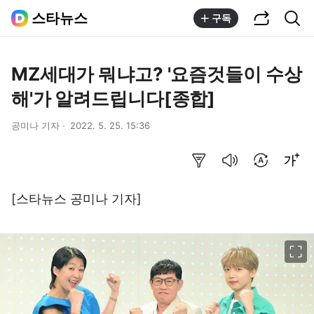
공유하기
통합검색
스타뉴스
구독
MZ세대가 뭐냐고? '요즘것들이 수상
해'가 알려드립니다[종합]
공미나 기자
2022. 5. 25. 15:36
요약보기
음성으로 듣기
번역 설정
글씨크기 조절하기
[스타뉴스 공미나 기자]
이미지 크게 보기