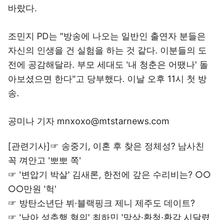
바랐다.
조민지 PD는 "방송에 나오는 일반인 출연자 분들은
자신의 인생을 건 실험을 하는 것 같다. 이분들의 도
전에 공감해달라. 부모 세대도 '내 청춘은 어땠나' 돌
아보셨으면 한다"고 당부했다. 이날 오후 11시 첫 방
송.
공미나 기자 mnxoxo@mtstarnews.com
[관련기사]☞
송중기, 이혼 후 찾은 정체성? 남사친
꼭 껴안고 '뽀뽀 쪽'
☞
'변압기 박살' 김새론, 한전에 갚은 수리비는? ○○
○○만원 '헉'
☞
방탄소년단 뷔·블랙핑크 제니 제주도 데이트?
☞
'남아 성추행 혐의' 최하민 '망상·환청·환각 시달렸