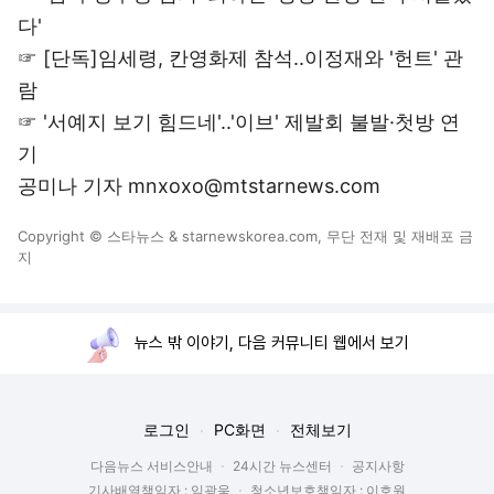
다'
☞
[단독]임세령, 칸영화제 참석..이정재와 '헌트' 관
람
☞
'서예지 보기 힘드네'..'이브' 제발회 불발·첫방 연
기
공미나 기자 mnxoxo@mtstarnews.com
Copyright © 스타뉴스 & starnewskorea.com, 무단 전재 및 재배포 금
지
뉴스 밖 이야기, 다음 커뮤니티 웹에서 보기
로그인
PC화면
전체보기
다음뉴스 서비스안내
24시간 뉴스센터
공지사항
기사배열책임자 : 임광욱
청소년보호책임자 : 이호원