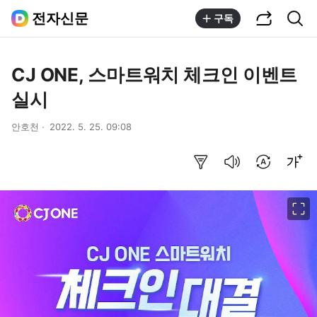
공유하기
통합검색
전자신문
구독
CJ ONE, 스마트워치 체크인 이벤트
실시
안호천
2022. 5. 25. 09:08
요약보기
음성으로 듣기
번역 설정
글씨크기 조절하기
이미지 크게 보기