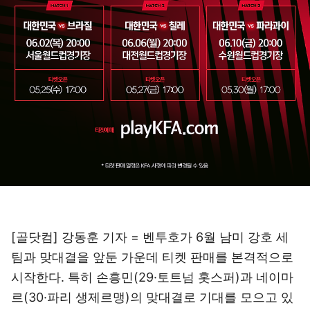
[골닷컴] 강동훈 기자 = 벤투호가 6월 남미 강호 세
팀과 맞대결을 앞둔 가운데 티켓 판매를 본격적으로
시작한다. 특히 손흥민(29·토트넘 홋스퍼)과 네이마
르(30·파리 생제르맹)의 맞대결로 기대를 모으고 있