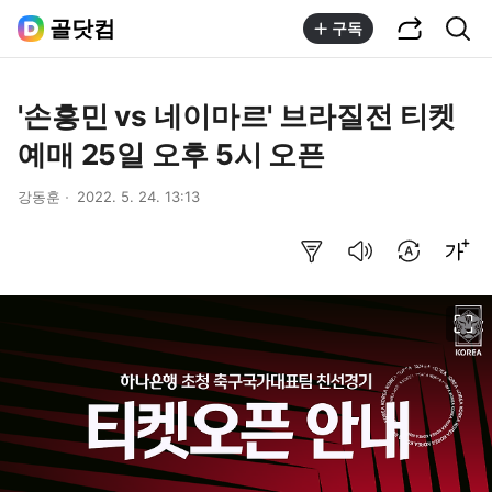
공유하기
통합검색
골닷컴
구독
'손흥민 vs 네이마르' 브라질전 티켓
예매 25일 오후 5시 오픈
강동훈
2022. 5. 24. 13:13
요약보기
음성으로 듣기
번역 설정
글씨크기 조절하기
이미지 크게 보기