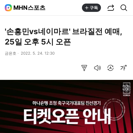
공유하기
통합검색
MHN스포츠
구독
'손흥민vs네이마르' 브라질전 예매,
25일 오후 5시 오픈
금윤호
2022. 5. 24. 12:30
요약보기
음성으로 듣기
번역 설정
글씨크기 조절하기
이미지 크게 보기