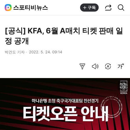
공유하기
통합검색
스포티비뉴스
구독
[공식] KFA, 6월 A매치 티켓 판매 일
정 공개
박건도 기자
2022. 5. 24. 09:14
요약보기
음성으로 듣기
번역 설정
글씨크기 조절하기
이미지 크게 보기