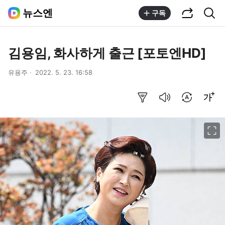
공유하기
통합검색
뉴스엔
구독
김용임, 화사하게 출근 [포토엔HD]
유용주
2022. 5. 23. 16:58
요약보기
음성으로 듣기
번역 설정
글씨크기 조절하기
이미지 크게 보기