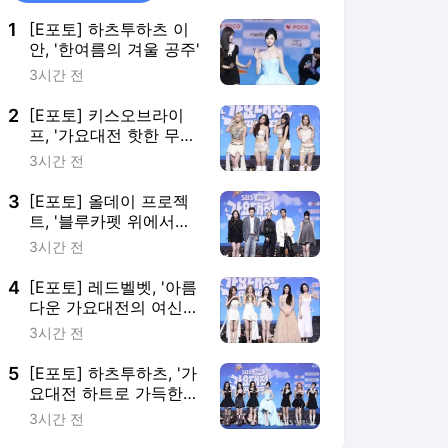
1
[E포토] 하츠투하츠 이
안, '한여름의 겨울 공주'
3시간 전
2
[E포토] 키스오브라이
프, '가요대전 핫한 무대
기대하세요'
3시간 전
3
[E포토] 올데이 프로젝
트, '블루카펫 위에서도
시크하게'
3시간 전
4
[E포토] 레드벨벳, '아름
다운 가요대전의 여신
들'
3시간 전
5
[E포토] 하츠투하츠, '가
요대전 하트로 가득한
무대'
3시간 전