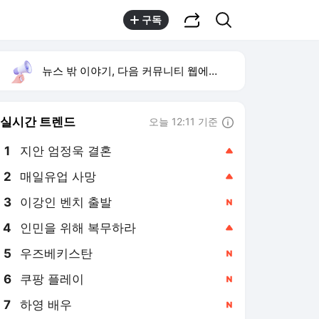
공유하기
검색
구독
뉴스 밖 이야기, 다음 커뮤니티 웹에서 보기
실시간 트렌드
오늘 12:11 기준
툴팁보기
1
지안 엄정욱 결혼
,상승
2
매일유업 사망
,상승
3
이강인 벤치 출발
,신규
4
인민을 위해 복무하라
,상승
5
우즈베키스탄
,신규
6
쿠팡 플레이
,신규
7
하영 배우
,신규