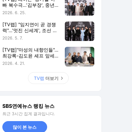
빠 복수극…'김부장', 중년
의 소지섭X최대훈X윤경호
2026. 6. 25.
가 터뜨릴 액션 카타르시스
[TV랩] "임지연이 곧 경쟁
력"…'멋진 신세계', 조선 악
녀와 악질 재벌의 코믹 로
2026. 5. 7.
맨스
[TV랩]"마성의 내향인들"…
최강록-김도윤 셰프 앞세
운 '식포일러', 미식 예능 판
2026. 4. 21.
도 바꾼다
TV랩
더보기
SBS연예뉴스 랭킹 뉴스
최근 3시간 집계 결과입니다.
많이 본 뉴스