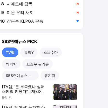
8
시메오네 감독
,신규
9
미운 우리 새끼
,신규
10
장은수 KLPGA 우승
,하락
SBS연예뉴스
PICK
TV랩
뮤직Y
스브수다
빅픽처
꼬꼬무 찐리뷰
SBS연예뉴스 단독
뮤지컬
[TV랩]"돈 부족했나 싶어
스케일 키웠다"…'재벌X형
사2', 전용기 타고 돌아온
5일 전
'돈치킨' 안보현
[TV랩]'테이큰' 능가할 아